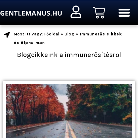
Ugrás
Kosár
a
tartalomra
Most itt vagy: Főoldal
»
Blog
»
Immunerős cikkek
és Alpha man
Blogcikkeink a immunerősítésről