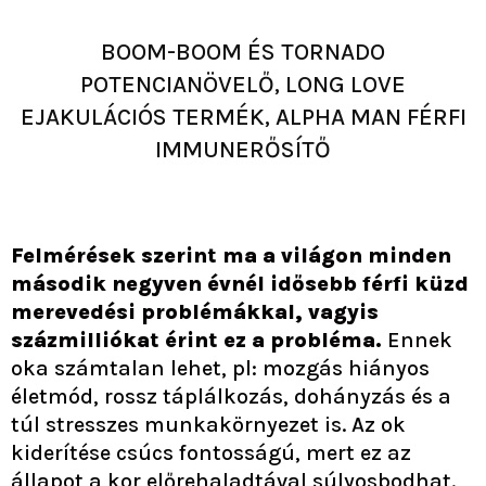
BOOM-BOOM ÉS TORNADO
POTENCIANÖVELŐ, LONG LOVE
EJAKULÁCIÓS TERMÉK, ALPHA MAN FÉRFI
IMMUNERŐSÍTŐ
Felmérések szerint ma a világon minden
második negyven évnél idősebb férfi küzd
merevedési problémákkal, vagyis
százmilliókat érint ez a probléma.
Ennek
oka számtalan lehet, pl: mozgás hiányos
életmód, rossz táplálkozás, dohányzás és a
túl stresszes munkakörnyezet is. Az ok
kiderítése csúcs fontosságú, mert ez az
állapot a kor előrehaladtával súlyosbodhat.