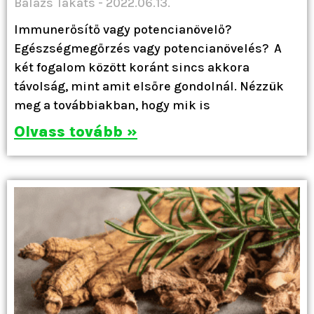
Balázs Takáts
2022.06.13.
Immunerősítő vagy potencianövelő?
Egészségmegőrzés vagy potencianövelés? A
két fogalom között koránt sincs akkora
távolság, mint amit elsőre gondolnál. Nézzük
meg a továbbiakban, hogy mik is
Olvass tovább »