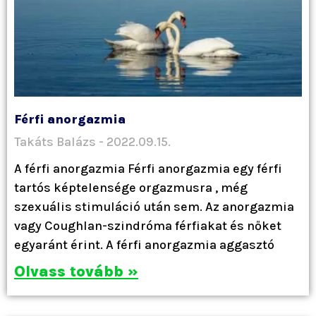
Férfi anorgazmia
Takáts Balázs
2022.09.15.
A férfi anorgazmia Férfi anorgazmia egy férfi
tartós képtelensége orgazmusra , még
szexuális stimuláció után sem. Az anorgazmia
vagy Coughlan-szindróma férfiakat és nőket
egyaránt érint. A férfi anorgazmia aggasztó
Olvass tovább »