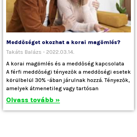
Meddőséget okozhat a korai magömlés?
Takáts Balázs
2022.03.14.
A korai magömlés és a meddőség kapcsolata
A férfi meddőségi tényezők a meddőségi esetek
körülbelül 30% -ában járulnak hozzá. Tényezők,
amelyek átmenetileg vagy tartósan
Olvass tovább »