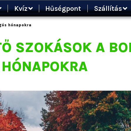
Kvíz
Hűségpont
Szállítás
gós hónapokra
TŐ SZOKÁSOK A B
HÓNAPOKRA