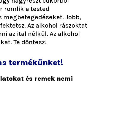
hogy nagyrészt cukorból
r romlik a tested
os megbetegedéseket. Jobb,
ektetsz. Az alkohol rászoktat
i az ital nélkül. Az alkohol
kat. Te döntesz!
as termékünket!
olatokat és remek nemi