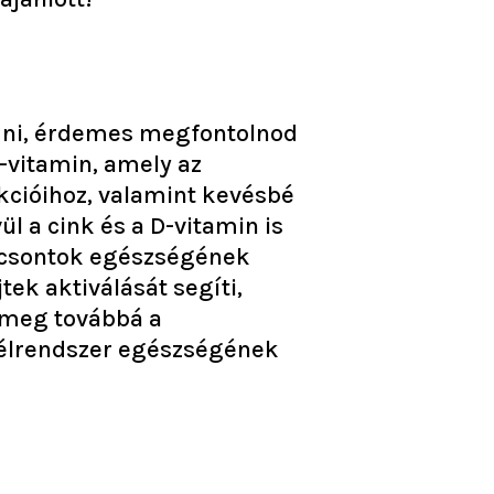
adni, érdemes megfontolnod
-vitamin, amely az
cióihoz, valamint kevésbé
l a cink és a D-vitamin is
 csontok egészségének
ek aktiválását segíti,
z meg továbbá a
bélrendszer egészségének