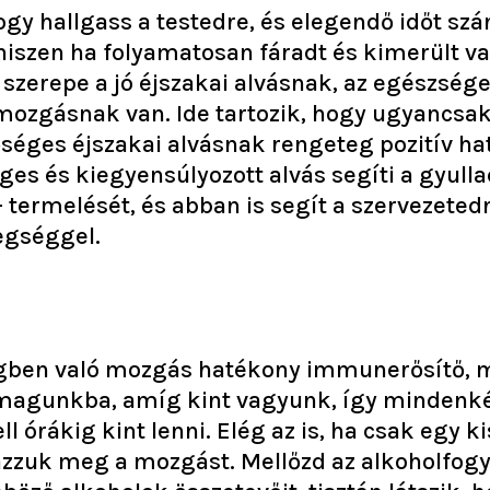
 hallgass a testedre, és elegendő időt szán
 hiszen ha folyamatosan fáradt és kimerült v
zerepe a jó éjszakai alvásnak, az egészsége
mozgásnak van. Ide tartozik, hogy ugyancsak
őséges éjszakai alvásnak rengeteg pozitív ha
s és kiegyensúlyozott alvás segíti a gyullad
– termelését, és abban is segít a szervezet
egséggel.
egben való mozgás hatékony immunerősítő, me
i magunkba, amíg kint vagyunk, így mindenké
l órákig kint lenni. Elég az is, ha csak egy k
ázzuk meg a mozgást. Mellőzd az alkoholfogy