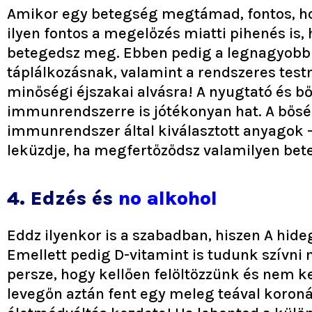
Amikor egy betegség megtámad, fontos, hogy
ilyen fontos a megelőzés miatti pihenés is,
betegedsz meg. Ebben pedig a legnagyobb s
táplálkozásnak, valamint a rendszeres test
minőségi éjszakai alvásra! A nyugtató és b
immunrendszerre is jótékonyan hat. A bősége
immunrendszer által kiválasztott anyagok 
leküzdje, ha megfertőződsz valamilyen bet
4. Edzés és
no alkohol
Eddz ilyenkor is a szabadban, hiszen A hid
Emellett pedig D-vitamint is tudunk szívn
persze, hogy kellően felöltözzünk és nem kel
levegőn aztán fent egy meleg teával koron