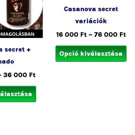
választhatók
vá
Casanova secret
ki
ki
variációk
16 000
Ft
–
76 000
Ft
 secret +
Opció kiválasztása
nado
–
36 000
Ft
választása