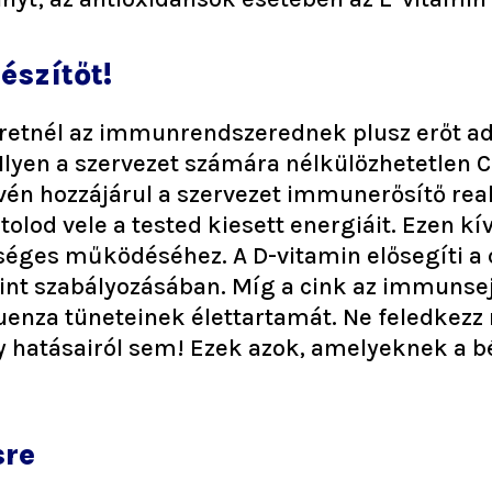
észítőt!
zeretnél az immunrendszerednek plusz erőt 
Ilyen a szervezet számára nélkülözhetetlen C
n hozzájárul a szervezet immunerősítő reak
d vele a tested kiesett energiáit. Ezen kívü
éges működéséhez. A D-vitamin elősegíti a
int szabályozásában. Míg a cink az immunsejt
fluenza tüneteinek élettartamát. Ne feledkez
y hatásairól sem! Ezek azok, amelyeknek a 
sre