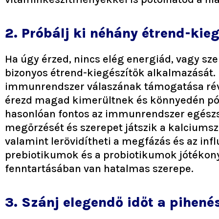
2. Próbálj ki néhány étrend-kieg
Ha úgy érzed, nincs elég energiád, vagy s
bizonyos étrend-kiegészítők alkalmazását. 
immunrendszer válaszának támogatása révé
érezd magad kimerültnek és könnyedén pótolo
hasonlóan fontos az immunrendszer egészs
megőrzését és szerepet játszik a kalciumsz
valamint lerövidítheti a megfázás és az in
prebiotikumok és a probiotikumok jótékon
fenntartásában van hatalmas szerepe.
3. Szánj elegendő időt a pihené