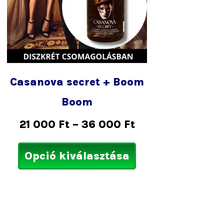
laszthatók
választhatók
ki
Casanova secret + Boom
Boom
21 000
Ft
–
36 000
Ft
Opció kiválasztása