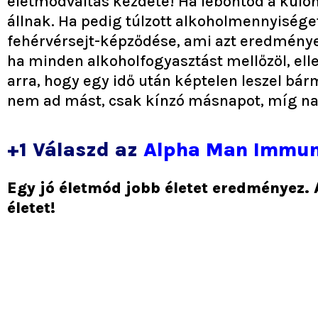
életmódváltás kezdete! Ha lebontod a különb
állnak. Ha pedig túlzott alkoholmennyiséget
fehérvérsejt-képződése, ami azt eredménye
ha minden alkoholfogyasztást mellőzöl, elle
arra, hogy egy idő után képtelen leszel bármi
nem ad mást, csak kínzó másnapot, míg napi
+1 Válaszd az
Alpha Man Immun
Egy jó életmód jobb életet eredményez.
életet!