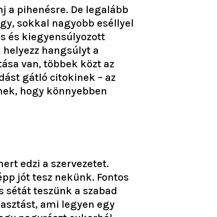
j a pihenésre. De legalább
agy, sokkal nagyobb eséllyel
s és kiegyensúlyozott
 helyezz hangsúlyt a
tása van, többek közt az
ást gátló citokinek – az
ednek, hogy könnyebben
rt edzi a szervezetet.
pp jót tesz nekünk. Fontos
is sétát teszünk a szabad
asztást, ami legyen egy