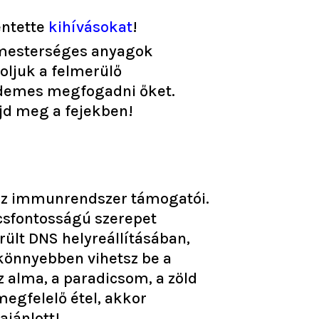
entette
kihívásokat
!
 mesterséges anyagok
oljuk a felmerülő
rdemes megfogadni őket.
jd meg a fejekben!
 az immunrendszer támogatói.
lcsfontosságú szerepet
ült DNS helyreállításában,
könnyebben vihetsz be a
az alma, a paradicsom, a zöld
megfelelő étel, akkor
ajánlott!