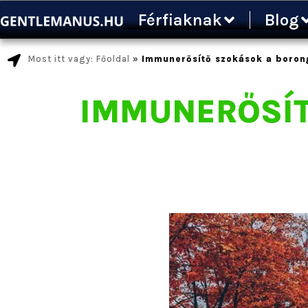
Ugrás
Férfiaknak
Blog
a
tartalomra
Most itt vagy: Főoldal
»
Immunerősítő szokások a boron
IMMUNERŐSÍ