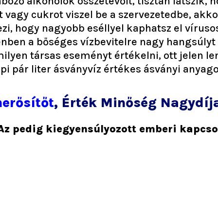
öző alkoholok összetevőit, tisztán látszik, 
 vagy cukrot viszel be a szervezetedbe, akko
zi, hogy nagyobb eséllyel kaphatsz el vírus
nben a bőséges vízbevitelre nagy hangsúlyt f
lyen társas eseményt értékelni, ott jelen lenn
 pár liter ásványvíz értékes ásványi anyago
erősítőt
, Érték Minőség Nagydíj
 Az pedig kiegyensúlyozott emberi kapcs