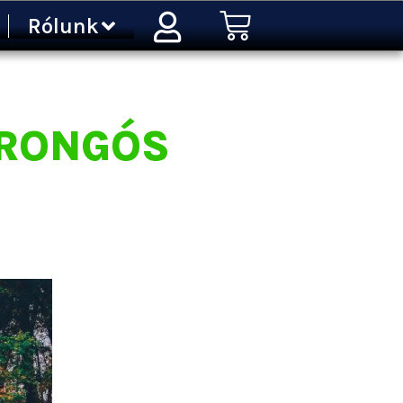
Kosár
Rólunk
ORONGÓS