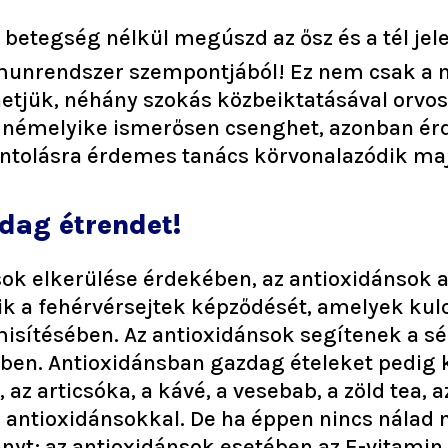
 betegség nélkül megúszd az ősz és a tél jel
munrendszer szempontjából! Ez nem csak a
hetjük, néhány szokás közbeiktatásával orvos
k némelyike ismerősen csenghet, azonban é
ontolásra érdemes tanács körvonalazódik ma
dag étrendet!
usok elkerülése érdekében, az antioxidánsok
tik a fehérvérsejtek képződését, amelyek ku
ítésében. Az antioxidánsok segítenek a sér
ében. Antioxidánsban gazdag ételeket pedig 
az articsóka, a kávé, a vesebab, a zöld tea, 
an antioxidánsokkal. De ha éppen nincs nálad 
nyt; az antioxidánsok esetében az E-vitamin 