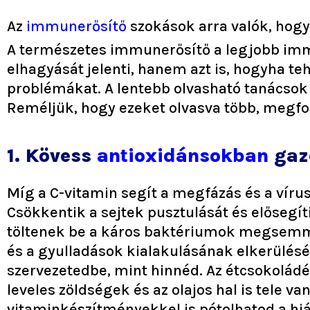
Az
immunerősítő
szokások arra valók, hogy
A természetes immunerősítő a legjobb im
elhagyását jelenti, hanem azt is, hogyha te
problémákat. A lentebb olvasható tanácso
Reméljük, hogy ezeket olvasva több, megf
1. Kövess
antioxidánsokban
gaz
Míg a C-vitamin segít a megfázás és a vír
Csökkentik a sejtek pusztulását és elősegí
töltenek be a káros baktériumok megsemmis
és a gyulladások kialakulásának elkerülés
szervezetedbe, mint hinnéd. Az étcsokoládé, 
leveles zöldségek és az olajos hal is tele v
vitaminkészítményekkel is pótolhatod a hiá