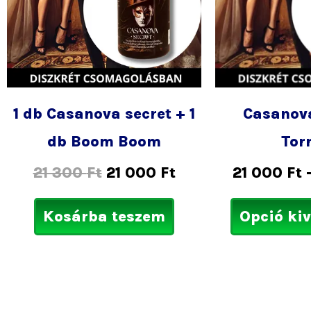
1 db Casanova secret + 1
Casanova
db Boom Boom
Tor
21 300
Ft
21 000
Ft
21 000
Ft
Kosárba teszem
Opció ki