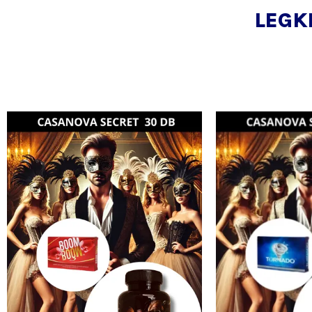
LEGK
Ár:
Akciós
21
ár:
300 Ft.
21
000 Ft.