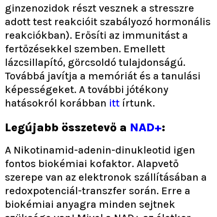
ginzenozidok részt vesznek a stresszre
adott test reakcióit szabályozó hormonális
reakciókban). Erősíti az immunitást a
fertőzésekkel szemben. Emellett
lázcsillapító, görcsoldó tulajdonságú.
Továbbá javítja a memóriát és a tanulási
képességeket. A további jótékony
hatásokról korábban
itt
írtunk.
Legújabb összetevő a
NAD+
:
A Nikotinamid-adenin-dinukleotid igen
fontos biokémiai kofaktor. Alapvető
szerepe van az elektronok szállításában a
redoxpotenciál-transzfer során. Erre a
biokémiai anyagra minden sejtnek