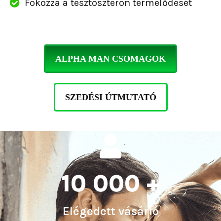
Fokozza a tesztoszteron termelődését
ALPHA MAN CSOMAGOK
SZEDÉSI ÚTMUTATÓ
10 000 +
Elégedett vásárló