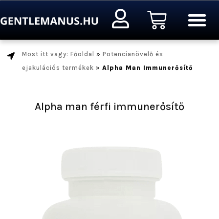
Ugrás
Kosár
a
tartalomra
Most itt vagy: Főoldal
»
Potencianövelő és
ejakulációs termékek
»
Alpha Man Immunerősítő
Alpha man férfi immunerősítő