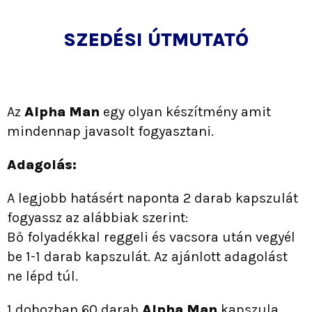
SZEDÉSI ÚTMUTATÓ
Az
Alpha Man
egy olyan készítmény amit
mindennap javasolt fogyasztani.
Adagolás:
A legjobb hatásért naponta 2 darab kapszulát
fogyassz az alábbiak szerint:
Bő folyadékkal reggeli és vacsora után vegyél
be 1-1 darab kapszulát. Az ajánlott adagolást
ne lépd túl.
1 dobozban 60 darab
Alpha Man
kapszula