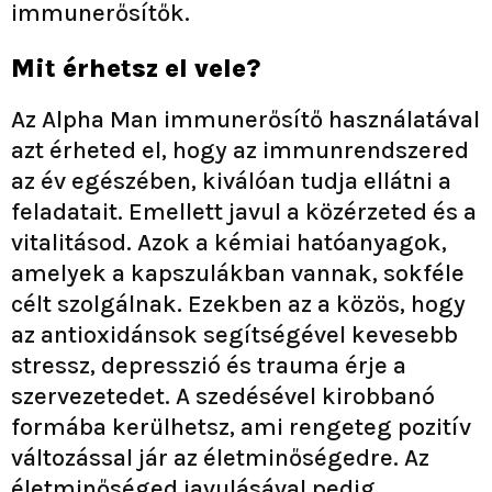
immunerősítők.
Mit érhetsz el vele?
Az Alpha Man immunerősítő használatával
azt érheted el, hogy az immunrendszered
az év egészében, kiválóan tudja ellátni a
feladatait. Emellett javul a közérzeted és a
vitalitásod. Azok a kémiai hatóanyagok,
amelyek a kapszulákban vannak, sokféle
célt szolgálnak. Ezekben az a közös, hogy
az antioxidánsok segítségével kevesebb
stressz, depresszió és trauma érje a
szervezetedet. A szedésével kirobbanó
formába kerülhetsz, ami rengeteg pozitív
változással jár az életminőségedre. Az
életminőséged javulásával pedig