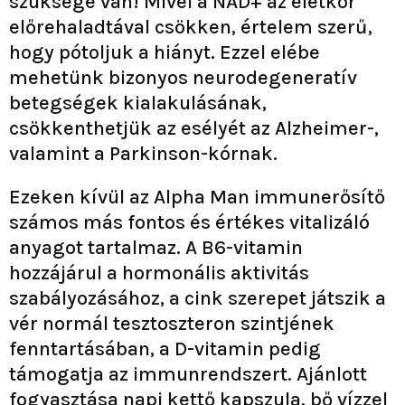
szüksége van! Mivel a NAD+ az életkor
előrehaladtával csökken, értelem szerű,
hogy pótoljuk a hiányt. Ezzel elébe
mehetünk bizonyos neurodegeneratív
betegségek kialakulásának,
csökkenthetjük az esélyét az Alzheimer-,
valamint a Parkinson-kórnak.
Ezeken kívül az Alpha Man immunerősítő
számos más fontos és értékes vitalizáló
anyagot tartalmaz. A B6-vitamin
hozzájárul a hormonális aktivitás
szabályozásához, a cink szerepet játszik a
vér normál tesztoszteron szintjének
fenntartásában, a D-vitamin pedig
támogatja az immunrendszert. Ajánlott
fogyasztása napi kettő kapszula, bő vízzel