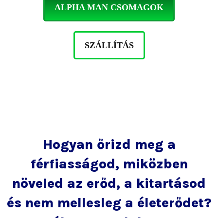
ALPHA MAN CSOMAGOK
SZÁLLÍTÁS
Hogyan őrizd meg a
férfiasságod, miközben
növeled az erőd, a kitartásod
és nem mellesleg a életerődet?