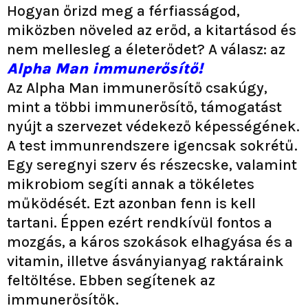
Hogyan őrizd meg a férfiasságod,
miközben növeled az erőd, a kitartásod és
nem mellesleg a életerődet? A válasz: az
Alpha Man immunerősítő!
Az Alpha Man immunerősítő csakúgy,
mint a többi immunerősítő, támogatást
nyújt a szervezet védekező képességének.
A test immunrendszere igencsak sokrétű.
Egy seregnyi szerv és részecske, valamint
mikrobiom segíti annak a tökéletes
működését. Ezt azonban fenn is kell
tartani. Éppen ezért rendkívül fontos a
mozgás, a káros szokások elhagyása és a
vitamin, illetve ásványianyag raktáraink
feltöltése. Ebben segítenek az
immunerősítők.