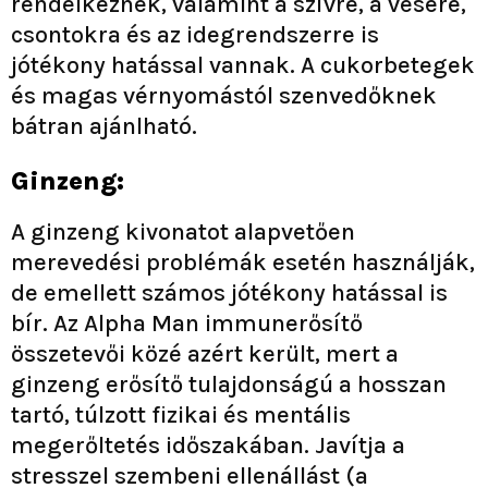
rendelkeznek, valamint a szívre, a vesére,
csontokra és az idegrendszerre is
jótékony hatással vannak. A cukorbetegek
és magas vérnyomástól szenvedőknek
bátran ajánlható.
Ginzeng:
A ginzeng kivonatot alapvetően
merevedési problémák esetén használják,
de emellett számos jótékony hatással is
bír. Az Alpha Man immunerősítő
összetevői közé azért került, mert a
ginzeng erősítő tulajdonságú a hosszan
tartó, túlzott fizikai és mentális
megerőltetés időszakában. Javítja a
stresszel szembeni ellenállást (a