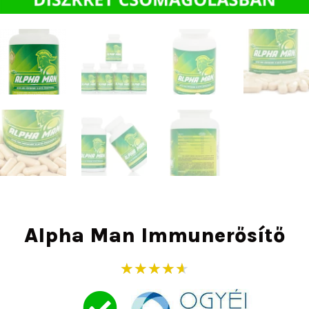
Alpha Man Immunerősítő
Rated
★
★
★
★
★
4.6
out