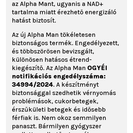
az Alpha Mant, ugyanis a NAD+
tartalma miatt érezhető energizáló
hatást biztosít.
Az új Alpha Man tökéletesen
biztonságos termék. Engedélyezett,
és többszörösen bevizsgált,
különösen hatásos étrend-
kiegészítő. Az Alpha Man
OGYÉI
notifikációs engedélyszáma:
34994/2024
. A készítményt
biztonsággal szedhetik vérnyomás
problémások, cukorbetegek,
érszűkületi betegek és idősebb
férfiak is. Nem okoz semmilyen
panaszt. Bármilyen gyógyszer