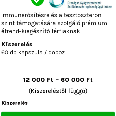
of
5
Immunerősítésre és a tesztoszteron
szint támogatására szolgáló prémium
étrend-kiegészítő férfiaknak
Kiszerelés
60 db kapszula / doboz
Ártart
12 000
Ft
–
60 000
Ft
12
(Kiszereléstől függő)
000 Ft
Alpha
-
Kiszerelés
Man
60
Immunerősítő
000 Ft