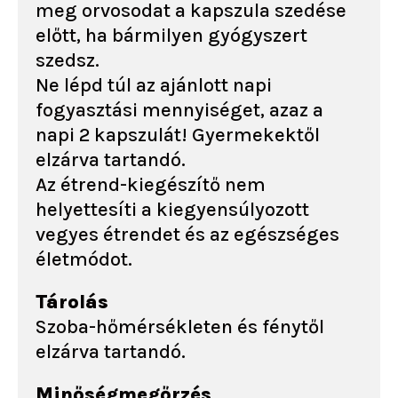
meg orvosodat a kapszula szedése
előtt, ha bármilyen gyógyszert
szedsz.
Ne lépd túl az ajánlott napi
fogyasztási mennyiséget, azaz a
napi 2 kapszulát! Gyermekektől
elzárva tartandó.
Az étrend-kiegészítő nem
helyettesíti a kiegyensúlyozott
vegyes étrendet és az egészséges
életmódot.
Tárolás
Szoba-hőmérsékleten és fénytől
elzárva tartandó.
Minőségmegőrzés