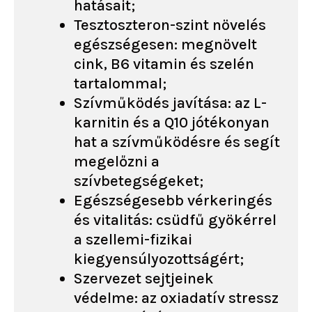
hatásait;
Tesztoszteron-szint növelés
egészségesen: megnövelt
cink, B6 vitamin és szelén
tartalommal;
Szívműködés javítása: az L-
karnitin és a Q10 jótékonyan
hat a szívműködésre és segít
megelőzni a
szívbetegségeket;
Egészségesebb vérkeringés
és vitalitás: csüdfű gyökérrel
a szellemi-fizikai
kiegyensúlyozottságért;
Szervezet sejtjeinek
védelme: az oxiadatív stressz