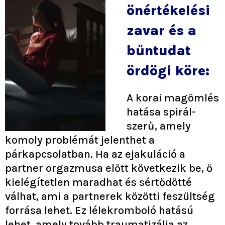
önértékelési
zavar és a
bűntudat
ördögi köre:
A korai magömlés
hatása spirál-
szerű, amely
komoly problémát jelenthet a
párkapcsolatban. Ha az ejakuláció a
partner orgazmusa előtt következik be, ő
kielégítetlen maradhat és sértődötté
válhat, ami a partnerek közötti feszültség
forrása lehet. Ez lélekromboló hatású
lehet, amely tovább traumatizálja az