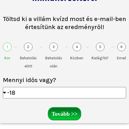
Töltsd ki a villám kvízd most és e-mail-ben
értesítünk az eredményről!
1
2
3
4
5
6
Kor
Behatolás
Behatolás
Közben
Kielégítő?
Email
előtt
után
Mennyi idős vagy?
Tovább >>