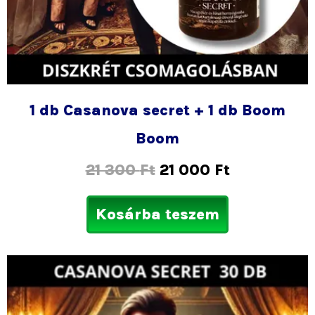
1 db Casanova secret + 1 db Boom
Boom
21 300
Ft
21 000
Ft
Kosárba teszem
Ártartom
Ennek
21
a
000 Ft
termékne