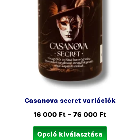
000 Ft
van.
A
változatok
a
termékold
választhat
ki
Casanova secret variációk
16 000
Ft
–
76 000
Ft
Opció kiválasztása