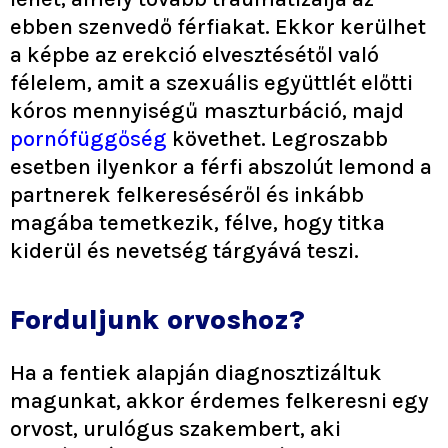
ebben szenvedő férfiakat. Ekkor kerülhet
a képbe az erekció elvesztésétől való
félelem, amit a szexuális együttlét előtti
kóros mennyiségű maszturbáció, majd
pornófüggőség
követhet. Legroszabb
esetben ilyenkor a férfi abszolút lemond a
partnerek felkereséséről és inkább
magába temetkezik, félve, hogy titka
kiderül és nevetség tárgyává teszi.
Forduljunk orvoshoz?
Ha a fentiek alapján diagnosztizáltuk
magunkat, akkor érdemes felkeresni egy
orvost, urulógus szakembert, aki