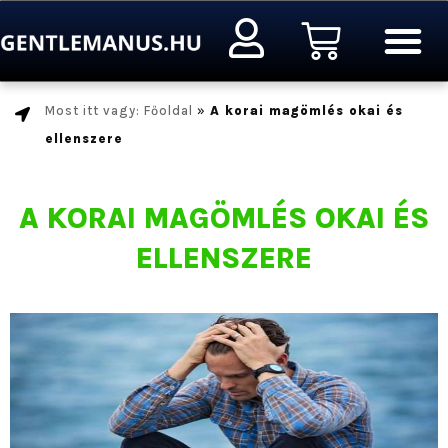
Ugrás
Kosár
a
tartalomra
Most itt vagy: Főoldal
»
A korai magömlés okai és
ellenszere
A KORAI MAGÖMLÉS OKAI ÉS
ELLENSZERE