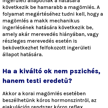
ingerületi állapotnak a hatására
következik be hamarabb a magömlés. A
folyamat megértéséhez tudni kell, hogy a
magömlés a makk mechanikus
ingerlésének hatására következik be,
amely akár merevedés hiányában, vagy
részleges merevedés esetén is
bekövetkezhet felfokozott ingerületi
állapot hatására.
Ha a kiváltó ok nem pszichés,
hanem testi eredetű?
Akkor a korai magömlés esetében
beszélhetünk kóros hormonszintről, az
ejakulációs rendszer kóros reflex