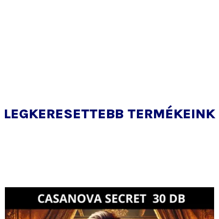
LEGKERESETTEBB TERMÉKEINK
Ár:
Akciós
21
ár: