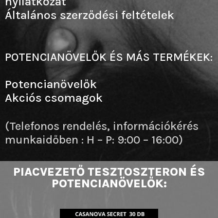
nyilatkozat
Általános szerződési feltételek
POTENCIANÖVELŐK ÉS MÁS TERMÉKEK:
Potencianövelők
Akciós csomagok
(Telefonos rendelés, információkérés
munkaidőben : H – P: 9:00 – 16:00)
PIACVEZETŐ TESZTOSZTERON ÉS
POTENCIANÖVELŐK: