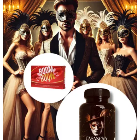
300 Ft.
21
000 Ft.