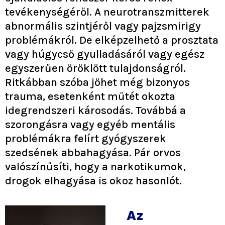
tevékenységéről. A neurotranszmitterek
abnormális szintjéről vagy pajzsmirigy
problémákról. De elképzelhető a prosztata
vagy húgycső gyulladásáról vagy egész
egyszerűen öröklött tulajdonságról.
Ritkábban szóba jöhet még bizonyos
trauma, esetenként műtét okozta
idegrendszeri károsodás. Továbbá a
szorongásra vagy egyéb mentális
problémákra felírt gyógyszerek
szedsének abbahagyása. Pár orvos
valószínűsíti, hogy a narkotikumok,
drogok elhagyása is okoz hasonlót.
Az