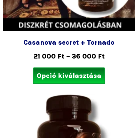
Casanova secret + Tornado
21 000
Ft
–
36 000
Ft
Opció kiválasztása
Ártartom
Ennek
16
a
000 Ft
termékne
-
több
76
variációja