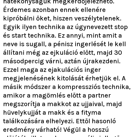
hatékonyságuk megkérdőjelezhető.
Érdemes azonban ennek ellenére
kipróbálni őket, hiszen veszélytelenek.
Egyik ilyen technika az úgynevezett stop
és start technika. Ez annyi, mint amit a
neve is sugall, a pénisz ingerlését le kell
állítani még az ejkuláció előtt, majd 30
másodpercig várni, aztán újrakezdeni.
Ezzel maga az ejakulációs inger
megjelenésének kitolását érhetjük el. A
másik módszer a kompressziós technika,
amikor a magömlés előtt a partner
megszorítja a makkot az ujjaival, majd
hüvelykujját a makk és a fityma
találkozására elhelyezi. Ettől hasonló
eredmény várható! Végül a hosszú