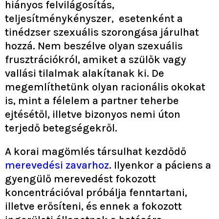
hiányos felvilágosítás,
teljesítménykényszer, esetenként a
tinédzser szexuális szorongása járulhat
hozzá. Nem beszélve olyan szexuális
frusztrációkról, amiket a szülők vagy
vallási tilalmak alakítanak ki. De
megemlíthetünk olyan racionális okokat
is, mint a félelem a partner teherbe
ejtésétől, illetve bizonyos nemi úton
terjedő betegségekről.
A korai magömlés társulhat kezdődő
merevedési zavarhoz
. Ilyenkor a páciens a
gyengülő merevedést fokozott
koncentrációval próbálja fenntartani,
illetve erősíteni, és ennek a fokozott