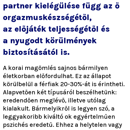
partner kielégülése függ az ő
orgazmuskészségétől,
az előjáték teljességétől és
a nyugodt körülmények
biztosításától is.
A korai magömlés sajnos bármilyen
életkorban előfordulhat. Ez az állapot
körülbelül a férfiak 20-30%-át is érintheti.
Alapvetően két típusáról beszélhetünk:
eredendően meglévő, illetve utólag
kialakult. Bármelyikről is legyen szó, a
leggyakoribb kiváltó ok egyértelműen
pszichés eredetű. Ehhez a helytelen vagy