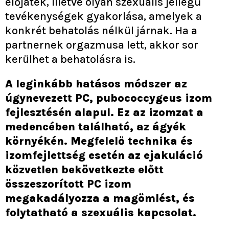
előjáték, illetve olyan szexuális jellegű
tevékenységek gyakorlása, amelyek a
konkrét behatolás nélkül járnak. Ha a
partnernek orgazmusa lett, akkor sor
kerülhet a behatolásra is.
A leginkább hatásos módszer az
úgynevezett PC, pubococcygeus izom
fejlesztésén alapul. Ez az izomzat a
medencében található, az ágyék
környékén. Megfelelő technika és
izomfejlettség esetén az ejakuláció
közvetlen bekövetkezte előtt
összeszorított PC izom
megakadályozza a magömlést, és
folytatható a szexuális kapcsolat.