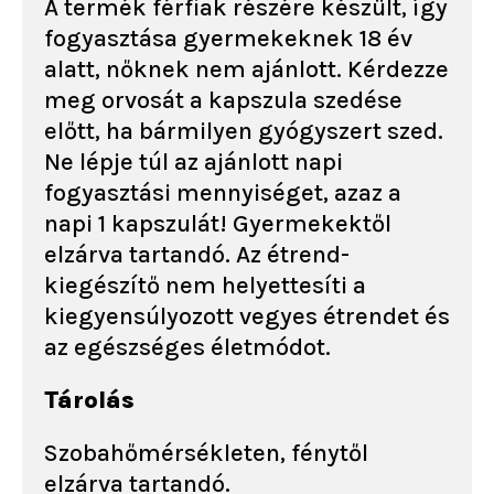
A termék férfiak részére készült, így
fogyasztása gyermekeknek 18 év
alatt, nőknek nem ajánlott. Kérdezze
meg orvosát a kapszula szedése
előtt, ha bármilyen gyógyszert szed.
Ne lépje túl az ajánlott napi
fogyasztási mennyiséget, azaz a
napi 1 kapszulát! Gyermekektől
elzárva tartandó. Az étrend-
kiegészítő nem helyettesíti a
kiegyensúlyozott vegyes étrendet és
az egészséges életmódot.
Tárolás
Szobahőmérsékleten, fénytől
elzárva tartandó.