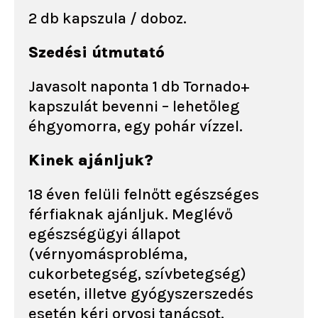
2 db kapszula / doboz.
Szedési útmutató
Javasolt naponta 1 db Tornado+
kapszulát bevenni – lehetőleg
éhgyomorra, egy pohár vízzel.
Kinek ajánljuk?
18 éven felüli felnőtt egészséges
férfiaknak ajánljuk. Meglévő
egészségügyi állapot
(vérnyomásprobléma,
cukorbetegség, szívbetegség)
esetén, illetve gyógyszerszedés
esetén kérj orvosi tanácsot.