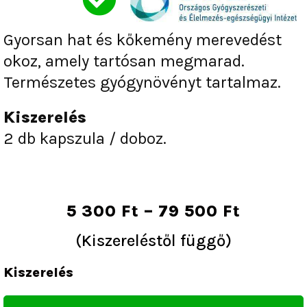
of
5
Gyorsan hat és kőkemény merevedést
okoz, amely tartósan megmarad.
Természetes gyógynövényt tartalmaz.
Kiszerelés
2 db kapszula / doboz.
Ártart
5 300
Ft
–
79 500
Ft
5
(Kiszereléstől függő)
300 Ft
Tornado+
-
Kiszerelés
Potencianövelő
79
mennyiség
500 Ft