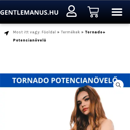
Ugrás
Kosár
a
tartalomra
Most itt vagy: Főoldal
»
Termékek
»
Tornado+
Potencianövelő