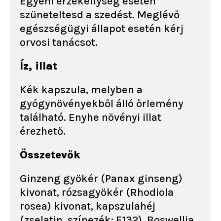
Egyéni érzékenység esetén
szüneteltesd a szedést. Meglévő
egészségügyi állapot esetén kérj
orvosi tanácsot.
Íz, illat
Kék kapszula, melyben a
gyógynövényekből álló őrlemény
található. Enyhe növényi illat
érezhető.
Összetevők
Ginzeng gyökér (Panax ginseng)
kivonat, rózsagyökér (Rhodiola
rosea) kivonat, kapszulahéj
(zselatin, színezék: E132), Boswellia