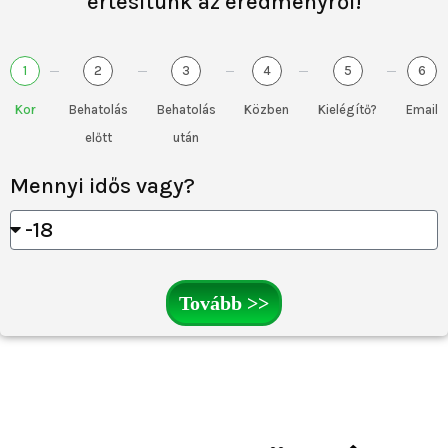
értesítünk az eredményről!
1
2
3
4
5
6
Kor
Behatolás
Behatolás
Közben
Kielégítő?
Email
előtt
után
Mennyi idős vagy?
Tovább >>