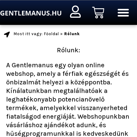
Ugrás
Kosár
a
tartalomra
Most itt vagy: Főoldal
»
Rólunk
Rólunk:
A Gentlemanus egy olyan online
webshop, amely a férfiak egészségét és
önbizalmát helyezi a középpontba.
Kínálatunkban megtalálhatóak a
leghatékonyabb potencianövelő
termékek, amelyekkel visszanyerheted
fiatalságod energiáját. Webshopunkban
vásárláshoz ajándékot adunk, és
hűségprogramunkkal is kedveskedünk