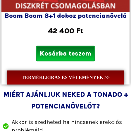
Boom Boom 8+1 doboz potencianövelő
42 400
Ft
Kosárba teszem
TERMÉKLEÍRÁS ÉS VÉLEMÉNYEK >>
MIÉRT AJÁNLJUK NEKED A TONADO +
POTENCIANÖVELŐT?
Akkor is szedheted ha nincsenek erekciós
problémáid