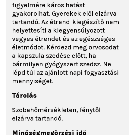
figyelmére káros hatást
gyakorolhat. Gyerekek elől elzárva
tartandó. Az étrend-kiegészítő nem
helyettesíti a kiegyensúlyozott
vegyes étrendet és az egészséges
életmódot. Kérdezd meg orvosodat
a kapszula szedése előtt, ha
bármilyen gyógyszert szedsz. Ne
lépd túl az ajánlott napi fogyasztási
mennyiséget.
Tárolás
Szobahőmérsékleten, fénytől
elzárva tartandó.
Minőségmegőrzési idő