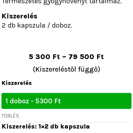
Természetes gyógynövényt tartalmaz.
Kiszerelés
2 db kapszula / doboz.
Ártart
5 300
Ft
–
79 500
Ft
5
(Kiszereléstől függő)
300 Ft
Boom
-
Kiszerelés
Boom
79
Potencianövelő
500 Ft
mennyiség
TÖRLÉS
Kiszerelés: 1×2 db kapszula