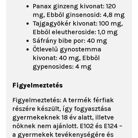
Panax ginzeng kivonat: 120
mg, Ebből ginsenosid: 4,8 mg
Tajgagyökér kivonat: 100 mg,
Ebből eleutheroside: 1,0 mg
Sáfrány bibe por: 40 mg
Ötlevelű gynostemma
kivonat: 40 mg, Ebből
gypenosides: 4 mg
Figyelmeztetés
Figyelmeztetés: A termék férfiak
részére készült, így fogyasztása
gyermekeknek 18 év alatt, illetve
nőknek nem ajánlott. E102 és E124 –
a gyermekek tevékenységére és