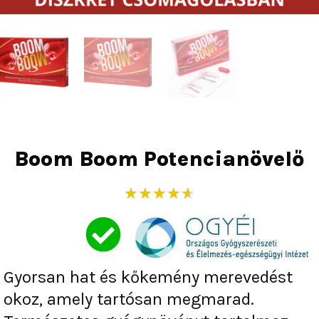
Boom Boom Potencianövelő
Rated
★
★
★
★
★
4.6
out
of
5
Gyorsan hat és kőkemény merevedést
okoz, amely tartósan megmarad.