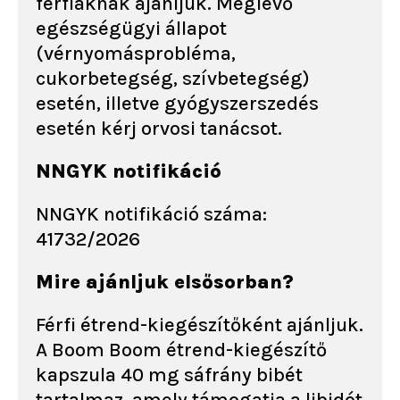
férfiaknak ajánljuk. Meglévő
egészségügyi állapot
(vérnyomásprobléma,
cukorbetegség, szívbetegség)
esetén, illetve gyógyszerszedés
esetén kérj orvosi tanácsot.
NNGYK notifikáció
NNGYK notifikáció száma:
41732/2026
Mire ajánljuk elsősorban?
Férfi étrend-kiegészítőként ajánljuk.
A Boom Boom étrend-kiegészítő
kapszula 40 mg sáfrány bibét