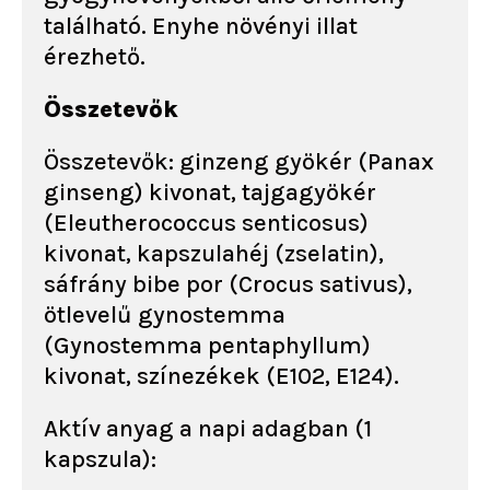
található. Enyhe növényi illat
érezhető.
Összetevők
Összetevők: ginzeng gyökér (Panax
ginseng) kivonat, tajgagyökér
(Eleutherococcus senticosus)
kivonat, kapszulahéj (zselatin),
sáfrány bibe por (Crocus sativus),
ötlevelű gynostemma
(Gynostemma pentaphyllum)
kivonat, színezékek (E102, E124).
Aktív anyag a napi adagban (1
kapszula):