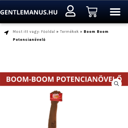
Ugrás
Kosár
a
tartalomra
Most itt vagy: Főoldal
»
Termékek
»
Boom Boom
Potencianövelő