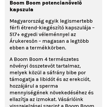
Boom Boom potencianövelő
kapszula
Magyarország egyik legismertebb
férfi étrend-kiegészítő kapszulája –
517+ egyedi véleménnyel az
Árukeresőn – magasan a legtöbb
ebben a termékkörben.
A Boom Boom 4 természetes
növényi összetevőt tartalmaz,
melyek közül a sáfrány bibe por
támogatja a libidót és az erekciót,
hozzájárul a sperma
mennyiségének növekedéséhez és
ellazítja az izmokat. Vásárlóink
visszajelzései szerint a Boom Boom