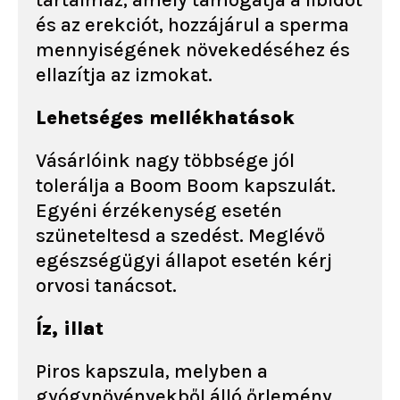
tartalmaz, amely támogatja a libidót
és az erekciót, hozzájárul a sperma
mennyiségének növekedéséhez és
ellazítja az izmokat.
Lehetséges mellékhatások
Vásárlóink nagy többsége jól
tolerálja a Boom Boom kapszulát.
Egyéni érzékenység esetén
szüneteltesd a szedést. Meglévő
egészségügyi állapot esetén kérj
orvosi tanácsot.
Íz, illat
Piros kapszula, melyben a
gyógynövényekből álló őrlemény