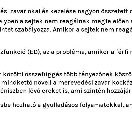
dési zavar okai és kezelése nagyon összetett 
melyben a sejtek nem reagálnak megfelelően a
ntet szabályozza. Amikor a sejtek nem reagál
szfunkció (ED), az a probléma, amikor a férf
r közötti összefüggés több tényezőnek köszön
, mindkettő növeli a merevedési zavar kockáza
 péniszben lévő ereket is, ami szintén hozzáj
ésbe hozható a gyulladásos folyamatokkal, a