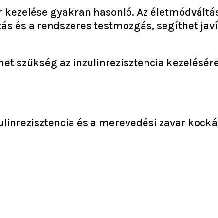
r kezelése gyakran hasonló. Az életmódváltás
s és a rendszeres testmozgás, segíthet javít
et szükség az inzulinrezisztencia kezelésére
ulinrezisztencia és a merevedési zavar kocká