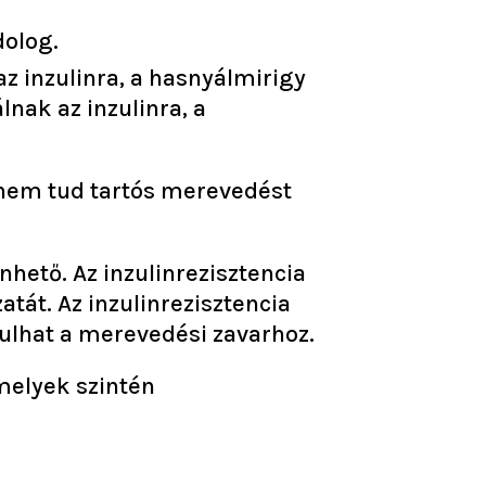
dolog.
z inzulinra, a hasnyálmirigy
nak az inzulinra, a
i nem tud tartós merevedést
hető. Az inzulinrezisztencia
tát. Az inzulinrezisztencia
árulhat a merevedési zavarhoz.
melyek szintén