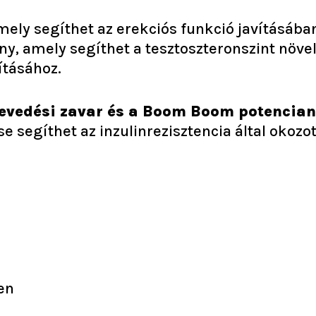
ely segíthet az erekciós funkció javításába
ény, amely segíthet a tesztoszteronszint növe
ításához.
erevedési zavar és a Boom Boom potencia
 segíthet az inzulinrezisztencia által okozo
en