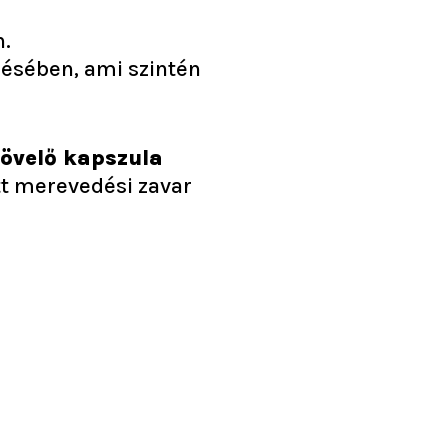
n.
lésében, ami szintén
növelő kapszula
tt merevedési zavar