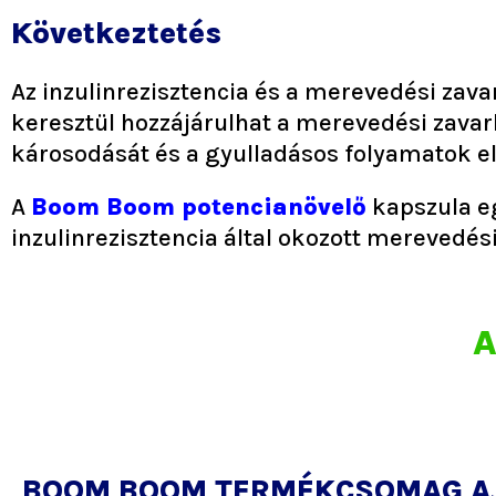
Következtetés
Az inzulinrezisztencia és a merevedési zava
keresztül hozzájárulhat a merevedési zavar
károsodását és a gyulladásos folyamatok el
A
Boom Boom potencianövelő
kapszula eg
inzulinrezisztencia által okozott merevedés
A
BOOM BOOM TERMÉKCSOMAG A