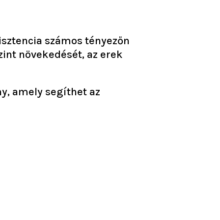
ezisztencia számos tényezőn
zint növekedését, az erek
y, amely segíthet az