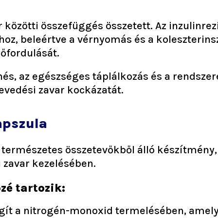
r közötti összefüggés összetett. Az inzulinr
hoz, beleértve a vérnyomás és a koleszterins
őfordulását.
nés, az egészséges táplálkozás és a rendsze
evedési zavar kockázatát.
apszula
ermészetes összetevőkből álló készítmény,
i zavar kezelésében.
é tartozik:
egít a nitrogén-monoxid termelésében, amel