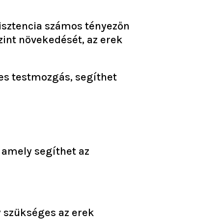
ezisztencia számos tényezőn
zint növekedését, az erek
res testmozgás, segíthet
 amely segíthet az
y szükséges az erek