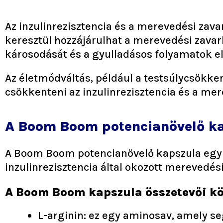
Az inzulinrezisztencia és a merevedési zava
keresztül hozzájárulhat a merevedési zavar
károsodását és a gyulladásos folyamatok el
Az életmódváltás, például a testsúlycsökke
csökkenteni az inzulinrezisztencia és a mer
A Boom Boom potencianövelő k
A Boom Boom potencianövelő kapszula egy t
inzulinrezisztencia által okozott merevedés
A Boom Boom kapszula összetevői köz
L-arginin: ez egy aminosav, amely s