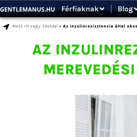
Ugrás
Férfiaknak
Blog
a
tartalomra
Most itt vagy: Főoldal
»
Az inzulinrezisztencia által ok
AZ INZULINRE
MEREVEDÉSI 