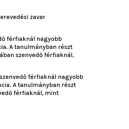
merevedési zavar
dő férfiaknál nagyobb
cia. A tanulmányban részt
iában szenvedő férfiaknál,
n szenvedő férfiaknál nagyobb
ncia. A tanulmányban részt
vedő férfiaknál, mint