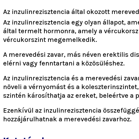
Az inzulinrezisztencia által okozott mereve
Az inzulinrezisztencia egy olyan állapot, a
által termelt hormonra, amely a vércukorszi
vércukorszint megemelkedik.
A merevedési zavar, más néven erektilis di
elérni vagy fenntartani a közösüléshez.
Az inzulinrezisztencia és a merevedési zava
növeli a vérnyomást és a koleszterinszintet
szintén károsíthatja az ereket, beleértve a
Ezenkívül az inzulinrezisztencia összefügg
hozzájárulhatnak a merevedési zavarhoz.