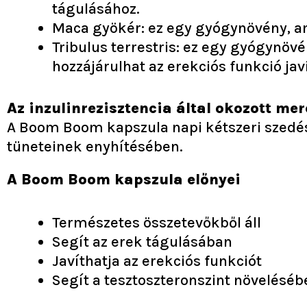
tágulásához.
Maca gyökér: ez egy gyógynövény, am
Tribulus terrestris: ez egy gyógynöv
hozzájárulhat az erekciós funkció jav
Az inzulinrezisztencia által okozott m
A Boom Boom kapszula napi kétszeri szedése
tüneteinek enyhítésében.
A Boom Boom kapszula előnyei
Természetes összetevőkből áll
Segít az erek tágulásában
Javíthatja az erekciós funkciót
Segít a tesztoszteronszint növeléséb