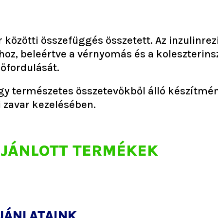
r közötti összefüggés összetett. Az inzulinr
hoz, beleértve a vérnyomás és a koleszterins
őfordulását.
y természetes összetevőkből álló készítmén
i zavar kezelésében.
JÁNLOTT TERMÉKEK
JÁNLATAINK