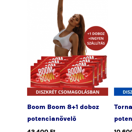
Boom Boom 8+1 doboz
Torna
potencianövelő
poten
42 400
Ft
10 60