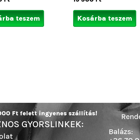
árba teszem
Kosárba teszem
00 Ft felett ingyenes szállítás!
Rende
NOS GYORSLINKEK:
Balázs:
olat