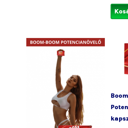
Kos
Boom
Poten
kaps