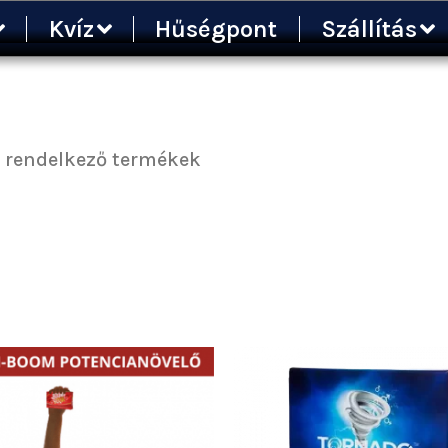
Kvíz
Hűségpont
Szállítás
ity
l rendelkező termékek
Á
5
3
-