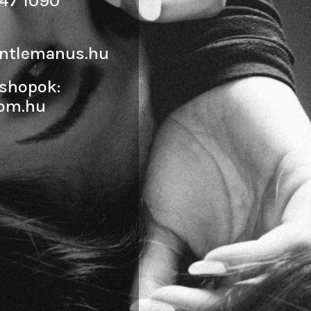
47 1090
ntlemanus.hu
shopok:
om.hu