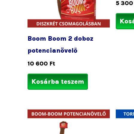
5 30
Kos
Boom Boom 2 doboz
potencianövelő
10 600
Ft
Kosárba teszem