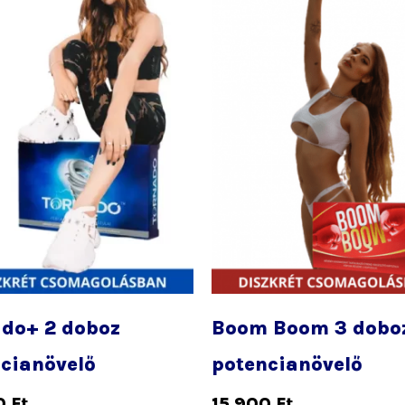
do+ 2 doboz
Boom Boom 3 dobo
cianövelő
potencianövelő
0
Ft
15 900
Ft