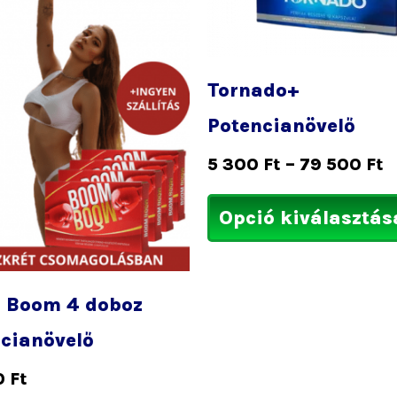
7
5
Tornado+
Potencianövelő
lon
5 300
Ft
–
79 500
Ft
k
Opció kiválasztás
 Boom 4 doboz
cianövelő
0
Ft