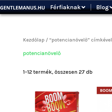
Sorted
Ugrás
Férfiaknak
Blog
by
a
popular
tartalomra
Kezdőlap
/ “potencianövelő” címkéve
potencianövelő
1–12 termék, összesen 27 db
Ártartomány:
Ennek
5
a
300 Ft
terméknek
-
több