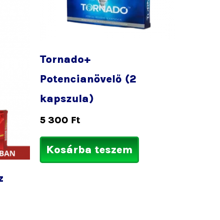
Tornado+
Potencianövelő (2
kapszula)
5 300
Ft
Kosárba teszem
z