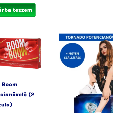
árba teszem
 Boom
cianövelő (2
zula)