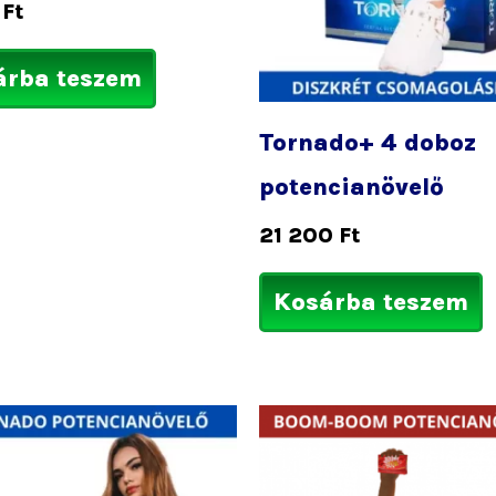
0
Ft
árba teszem
Tornado+ 4 doboz
potencianövelő
21 200
Ft
Kosárba teszem