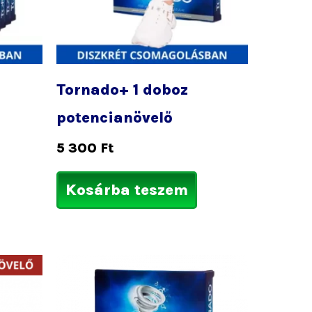
Tornado+ 1 doboz
potencianövelő
5 300
Ft
Kosárba teszem