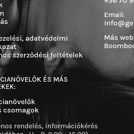
+36 70 9
k
m
Email:
tás
info@ge
Más web
ezelési, adatvédelmi
Boombo
kozat
nos szerződési feltételek
CIANÖVELŐK ÉS MÁS
KEK:
cianövelők
s csomagok
onos rendelés, információkérés