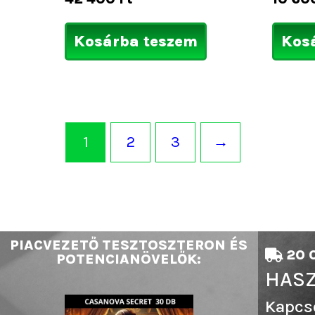
Kosárba teszem
Kos
1
2
3
→
PIACVEZETŐ TESZTOSZTERON ÉS
20 0
POTENCIANÖVELŐK:
HASZ
Kapcs