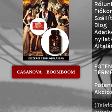
Rólun
Fióko
Szállí
Blog
Adatk
nyilat
Általá
POTEN
TERMÉ
CASANOVA + BOOMBOOM
Poten
Akció
(Telef