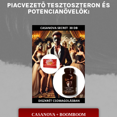
PIACVEZETŐ TESZTOSZTERON ÉS
POTENCIANÖVELŐK:
CASANOVA + BOOMBOOM