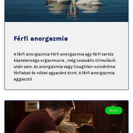
Férfi anorgazmia
A férfi anorgazmia Férfi anorgazmia egy férfi tartós
képtelensége orgazmusra , még szexuális stimuláció
után sem. Az anorgazmia vagy Coughlan-szindróma
férfiakat és nőket egyaránt érint. A férfi anorgazmia
aggasztó
BLOG