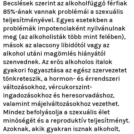
Becslések szerint az alkoholfüggő férfiak
85%-ának vannak problémái a szexuális
teljesítményével. Egyes esetekben a
problémák impotenciaként nyilvánulnak
meg (az alkoholisták több mint felében),
mások az alacsony libidótól vagy az
alkohol utáni magömlés hiányától
szenvednek. Az erős alkoholos italok
gyakori fogyasztása az egész szervezetet
tönkreteszik, a hormon- és érrendszeri
változásokhoz, vércukorszint-
ingadozásokhoz és heresorvadáshoz,
valamint májelváltozásokhoz vezethet.
Mindez befolyásolja a szexuális élet
minőségét és a reproduktív teljesítményt.
Azoknak, akik gyakran isznak alkoholt,