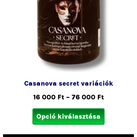
változatok
a
termékold
választhat
ki
Casanova secret variációk
16 000
Ft
–
76 000
Ft
Opció kiválasztása