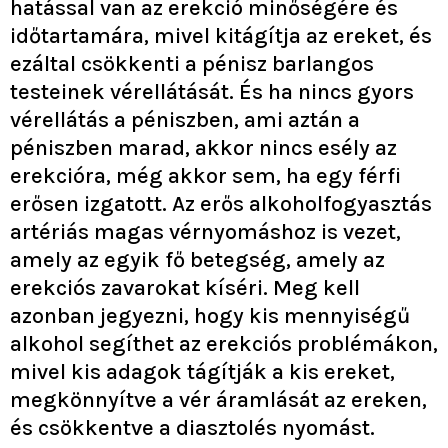
hatással van az erekció minőségére és
időtartamára, mivel kitágítja az ereket, és
ezáltal csökkenti a pénisz barlangos
testeinek vérellátását. És ha nincs gyors
vérellátás a péniszben, ami aztán a
péniszben marad, akkor nincs esély az
erekcióra, még akkor sem, ha egy férfi
erősen izgatott. Az erős alkoholfogyasztás
artériás magas vérnyomáshoz is vezet,
amely az egyik fő betegség, amely az
erekciós zavarokat kíséri. Meg kell
azonban jegyezni, hogy kis mennyiségű
alkohol segíthet az erekciós problémákon,
mivel kis adagok tágítják a kis ereket,
megkönnyítve a vér áramlását az ereken,
és csökkentve a diasztolés nyomást.