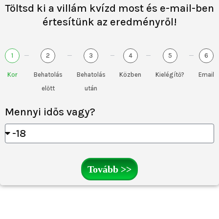
Töltsd ki a villám kvízd most és e-mail-ben
értesítünk az eredményről!
1
2
3
4
5
6
Kor
Behatolás
Behatolás
Közben
Kielégítő?
Email
előtt
után
Mennyi idős vagy?
Tovább >>