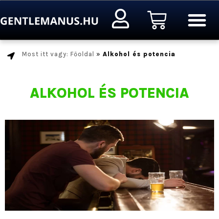
Ugrás
Kosár
a
tartalomra
Most itt vagy: Főoldal
»
Alkohol és potencia
ALKOHOL ÉS POTENCIA