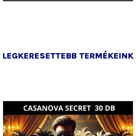
LEGKERESETTEBB TERMÉKEINK
Ár:
Akciós
21
ár:
300 Ft.
21
000 Ft.