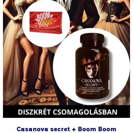
a
termékold
választhat
ki
Casanova secret + Boom Boom