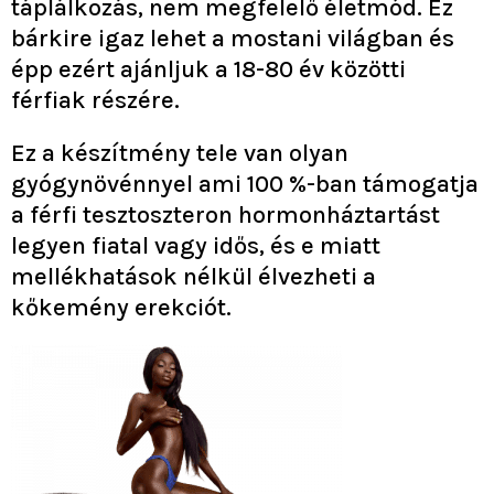
táplálkozás, nem megfelelő életmód. Ez
bárkire igaz lehet a mostani világban és
épp ezért ajánljuk a 18-80 év közötti
férfiak részére.
Ez a készítmény tele van olyan
gyógynövénnyel ami 100 %-ban támogatja
a férfi tesztoszteron hormonháztartást
legyen fiatal vagy idős, és e miatt
mellékhatások nélkül élvezheti a
kőkemény erekciót.