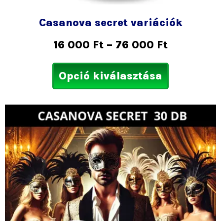
Casanova secret variációk
16 000
Ft
–
76 000
Ft
Opció kiválasztása
Ártartom
Ennek
21
a
000 Ft
termékne
-
több
36
variációja
000 Ft
van.
A
változatok