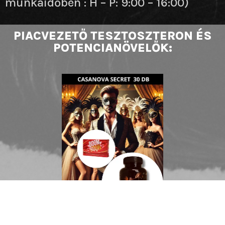
munkaidőben : H – P: 9:00 – 16:00)
PIACVEZETŐ TESZTOSZTERON ÉS
POTENCIANÖVELŐK: