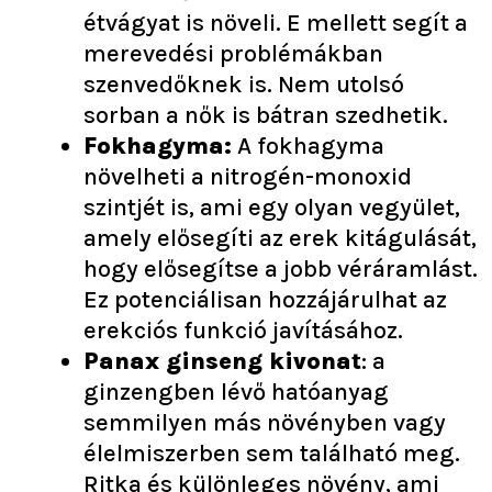
étvágyat is növeli. E mellett segít a
merevedési problémákban
szenvedőknek is. Nem utolsó
sorban a nők is bátran szedhetik.
Fokhagyma:
A fokhagyma
növelheti a nitrogén-monoxid
szintjét is, ami egy olyan vegyület,
amely elősegíti az erek kitágulását,
hogy elősegítse a jobb véráramlást.
Ez potenciálisan hozzájárulhat az
erekciós funkció javításához.
Panax ginseng kivonat
: a
ginzengben lévő hatóanyag
semmilyen más növényben vagy
élelmiszerben sem található meg.
Ritka és különleges növény, ami