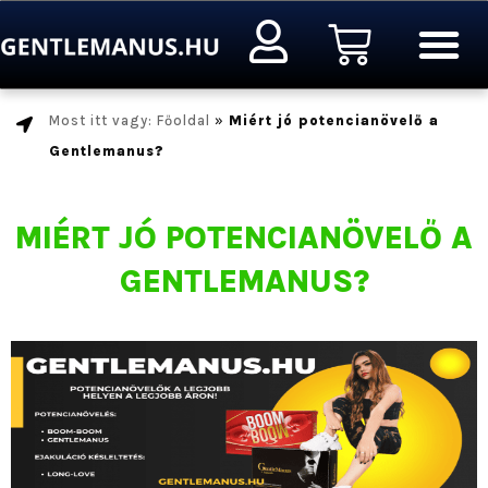
Ugrás
Kosár
a
tartalomra
Most itt vagy: Főoldal
»
Miért jó potencianövelő a
Gentlemanus?
MIÉRT JÓ POTENCIANÖVELŐ A
GENTLEMANUS?