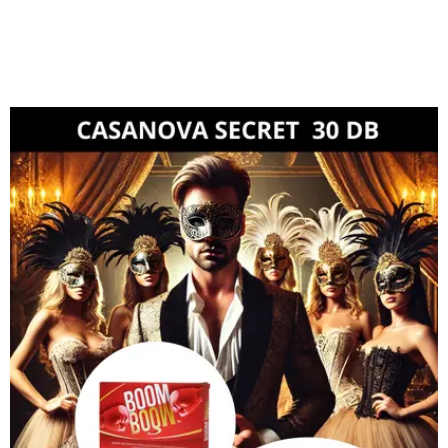
Ár:
Akciós
21
ár:
300 Ft.
21
000 Ft.