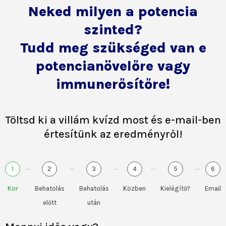
Neked milyen a potencia
szinted?
Tudd meg szükséged van e
potencianövelőre vagy
immunerősítőre!
Töltsd ki a villám kvízd most és e-mail-ben
értesítünk az eredményről!
1
2
3
4
5
6
Kor
Behatolás
Behatolás
Közben
Kielégítő?
Email
előtt
után