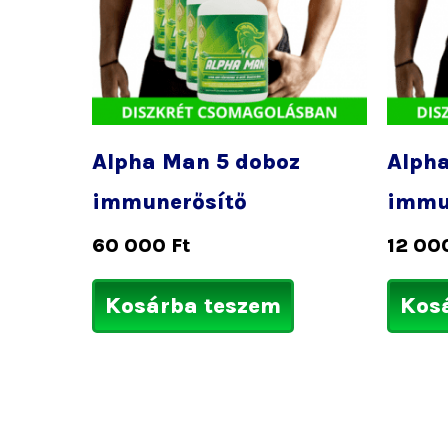
Alpha Man 5 doboz
Alpha
immunerősítő
immu
60 000
Ft
12 00
Kosárba teszem
Kos