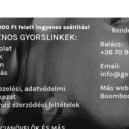
00 Ft felett ingyenes szállítás!
Rende
NOS GYORSLINKEK:
Balázs:
olat
+36 70 9
k
m
Email:
tás
info@ge
Más web
ezelési, adatvédelmi
Boombo
kozat
nos szerződési feltételek
CIANÖVELŐK ÉS MÁS