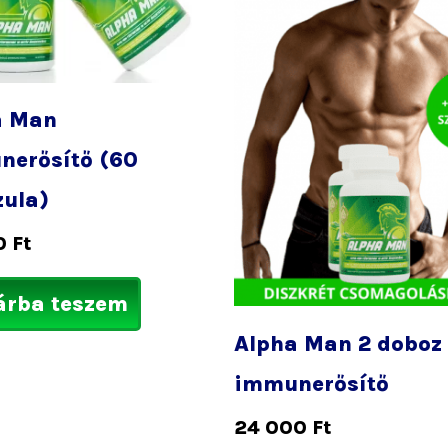
a Man
nerősítő (60
lon
k
zula)
0
Ft
árba teszem
Alpha Man 2 doboz
immunerősítő
24 000
Ft