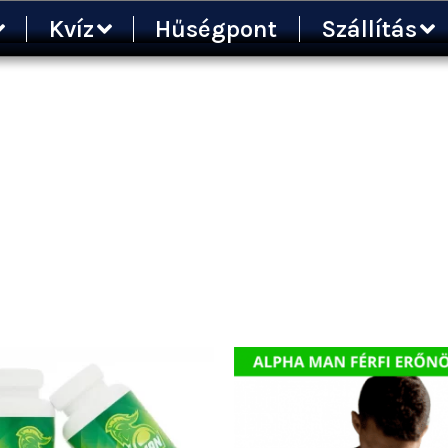
ted
Kvíz
Hűségpont
Szállítás
ularity