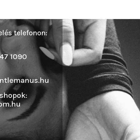
lés telefonon:
47 1090
ntlemanus.hu
shopok:
om.hu