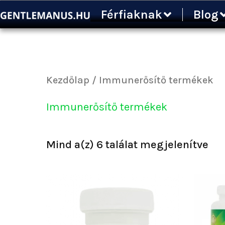
Sor
Ugrás
Férfiaknak
Blog
by
a
pop
tartalomra
Kezdőlap
/ Immunerősítő termékek
Immunerősítő termékek
Mind a(z) 6 találat megjelenítve
Ártartomány:
Ennek
12
a
000 Ft
terméknek
-
több