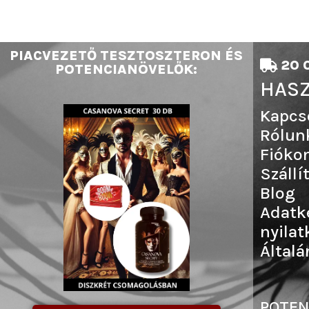
PIACVEZETŐ TESZTOSZTERON ÉS
20 0
POTENCIANÖVELŐK:
HASZ
Kapcs
Rólun
Fióko
Szállí
Blog
Adatk
nyilat
Általá
POTEN