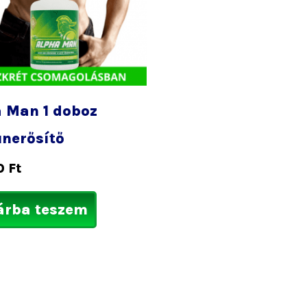
 Man 1 doboz
nerősítő
0
Ft
árba teszem