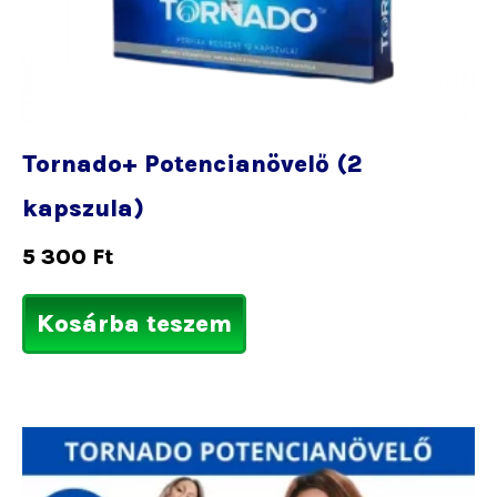
Tornado+ Potencianövelő (2
kapszula)
5 300
Ft
Kosárba teszem