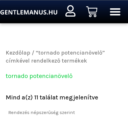
Sorted
Ugrás
Kosár
by
a
popularity
tartalomra
Kezdőlap
/ “tornado potencianövelő”
címkével rendelkező termékek
tornado potencianövelő
Mind a(z) 11 találat megjelenítve