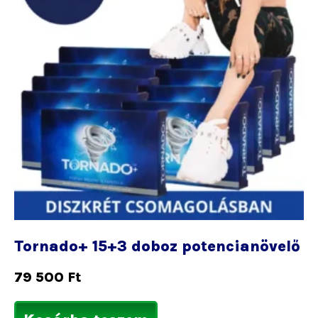
Tornado+ 15+3 doboz potencianövelő
79 500
Ft