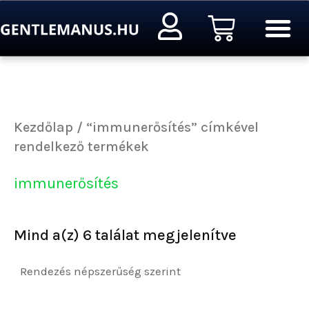
Sorted
Ugrás
Kosár
by
a
popularity
tartalomra
Kezdőlap
/ “immunerősítés” címkével
rendelkező termékek
immunerősítés
Mind a(z) 6 találat megjelenítve