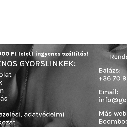
00 Ft felett ingyenes szállítás!
Rende
NOS GYORSLINKEK:
Balázs:
olat
+36 70 9
k
m
Email:
tás
info@ge
Más web
ezelési, adatvédelmi
Boombo
kozat