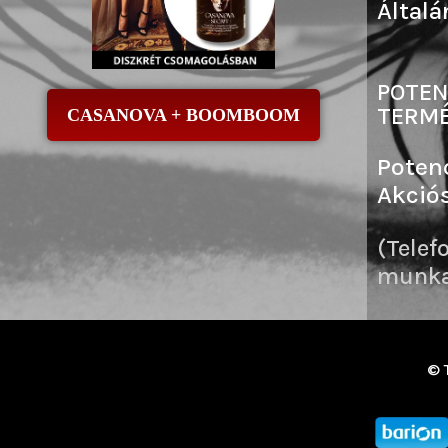
Általá
POTEN
TERMÉ
CASANOVA + BOOMBOOM
Poten
Akció
(Telef
munkai
© 