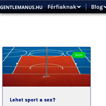
Ugrás
Férfiaknak
Blog
a
tartalomra
BLOG
Lehet sport a sex?