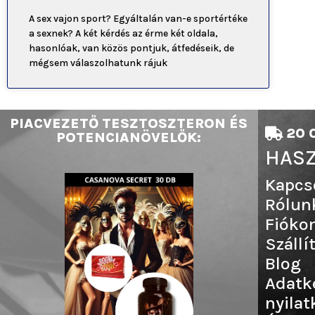
A sex vajon sport? Egyáltalán van-e sportértéke
a sexnek? A két kérdés az érme két oldala,
hasonlóak, van közös pontjuk, átfedéseik, de
mégsem válaszolhatunk rájuk
PIACVEZETŐ TESZTOSZTERON ÉS
20 0
POTENCIANÖVELŐK:
HASZ
Kapcs
Rólun
Fióko
Szállí
Blog
Adatk
nyilat