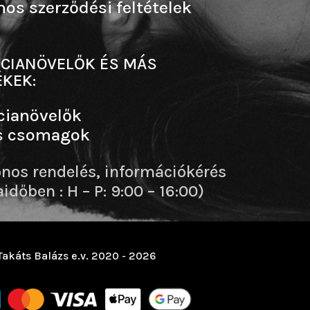
nos szerződési feltételek
CIANÖVELŐK ÉS MÁS
KEK:
cianövelők
s csomagok
onos rendelés, információkérés
dőben : H – P: 9:00 – 16:00)
Takáts Balázs e.v. 2020 - 2026