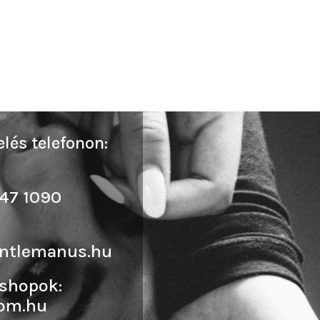
lés telefonon:
47 1090
ntlemanus.hu
shopok:
om.hu