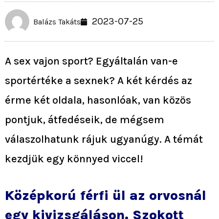
2023-07-25
Balázs Takáts
A sex vajon sport? Egyáltalán van-e
sportértéke a sexnek? A két kérdés az
érme két oldala, hasonlóak, van közös
pontjuk, átfedéseik, de mégsem
válaszolhatunk rájuk ugyanúgy. A témát
kezdjük egy könnyed viccel!
Középkorú férfi ül az orvosnál
egy kivizsgáláson. Szokott