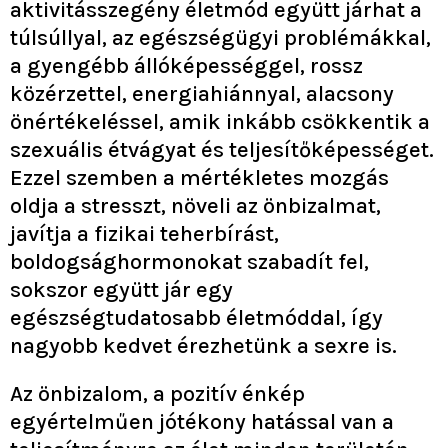
aktivitásszegény életmód együtt járhat a
túlsúllyal, az egészségügyi problémákkal,
a gyengébb állóképességgel, rossz
közérzettel, energiahiánnyal, alacsony
önértékeléssel, amik inkább csökkentik a
szexuális étvágyat és teljesítőképességet.
Ezzel szemben a mértékletes mozgás
oldja a stresszt, növeli az önbizalmat,
javítja a fizikai teherbírást,
boldogsághormonokat szabadít fel,
sokszor együtt jár egy
egészségtudatosabb életmóddal, így
nagyobb kedvet érezhetünk a sexre is.
Az önbizalom, a pozitív énkép
egyértelműen jótékony hatással van a