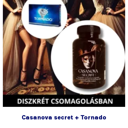
termékold
választhat
ki
Casanova secret + Tornado