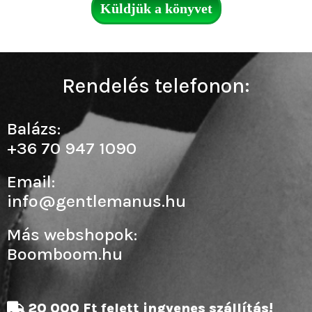
Küldjük a könyvet
Rendelés telefonon:
Balázs:
+36 70 947 1090
Email:
info@gentlemanus.hu
Más webshopok:
Boomboom.hu
20 000 Ft felett ingyenes szállítás!