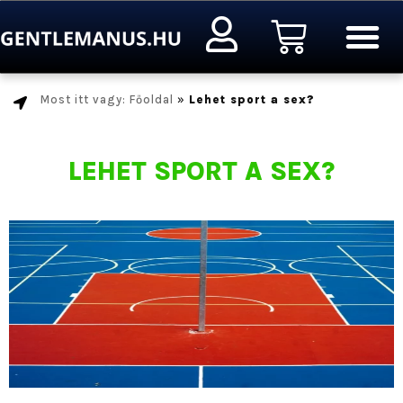
Ugrás
Kosár
a
tartalomra
Most itt vagy: Főoldal
»
Lehet sport a sex?
LEHET SPORT A SEX?