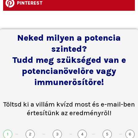
PINTEREST
Neked milyen a potencia
szinted?
Tudd meg szükséged van e
potencianövelőre vagy
immunerősítőre!
Töltsd ki a villám kvízd most és e-mail-ben
értesítünk az eredményről!
1
2
3
4
5
6