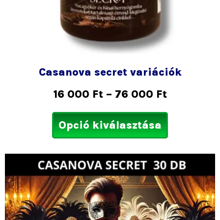
ki
Casanova secret variációk
16 000
Ft
–
76 000
Ft
Opció kiválasztása
Ártartom
Ennek
21
a
000 Ft
termékne
-
több
36
variációja