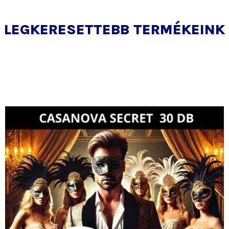
LEGKERESETTEBB TERMÉKEINK
Ár:
Akciós
21
ár:
300 Ft.
21
000 Ft.