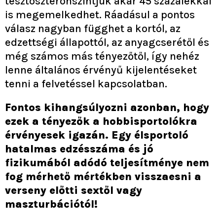
tesztoszteronszintjük akár 45 százalékkal
is megemelkedhet. Ráadásul a pontos
válasz nagyban függhet a kortól, az
edzettségi állapottól, az anyagcserétől és
még számos más tényezőtől, így nehéz
lenne általános érvényű kijelentéseket
tenni a felvetéssel kapcsolatban.
Fontos kihangsúlyozni azonban, hogy
ezek a tényezők a hobbisportolókra
érvényesek igazán. Egy élsportoló
hatalmas edzésszáma és jó
fizikumából adódó teljesítménye nem
fog mérhető mértékben visszaesni a
verseny előtti sextől vagy
maszturbációtól!