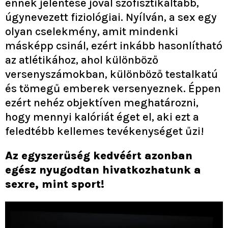
ennek jelentése jóval szofisztikáltabb,
úgynevezett fiziológiai. Nyílván, a sex egy
olyan cselekmény, amit mindenki
másképp csinál, ezért inkább hasonlítható
az atlétikához, ahol különböző
versenyszámokban, különböző testalkatú
és tömegű emberek versenyeznek. Éppen
ezért nehéz objektíven meghatározni,
hogy mennyi kalóriát éget el, aki ezt a
feledtébb kellemes tevékenységet űzi!
Az egyszerűség kedvéért azonban
egész nyugodtan hivatkozhatunk a
sexre, mint sport!