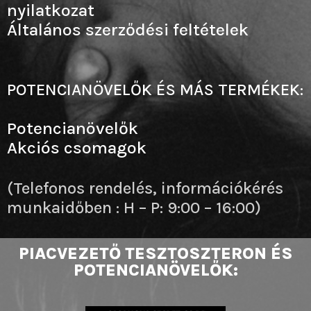
nyilatkozat
Általános szerződési feltételek
POTENCIANÖVELŐK ÉS MÁS TERMÉKEK:
Potencianövelők
Akciós csomagok
(Telefonos rendelés, információkérés
munkaidőben : H – P: 9:00 – 16:00)
PIACVEZETŐ TESZTOSZTERON ÉS
POTENCIANÖVELŐK: