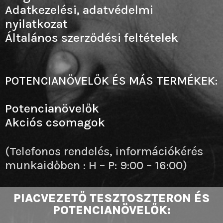
Adatkezelési, adatvédelmi
nyilatkozat
Általános szerződési feltételek
POTENCIANÖVELŐK ÉS MÁS TERMÉKEK:
Potencianövelők
Akciós csomagok
(Telefonos rendelés, információkérés
munkaidőben : H – P: 9:00 – 16:00)
PIACVEZETŐ TESZTOSZTERON ÉS
POTENCIANÖVELŐK: