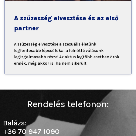
A szüzesség elvesztése és az első
partner
A szüzesség elvesztése a szexuális életünk
legfontosabb lépcsőfoka, a felnőtté válásunk
legizgalmasabb része! Az aktus legtöbb esetben örök
emlék, még akkor is, ha nem sikerült
Rendelés telefonon:
Balázs:
+36 70 947 1090