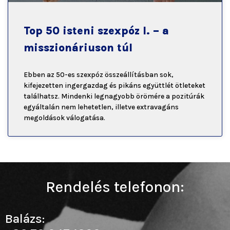
Top 50 isteni szexpóz I. – a
misszionáriuson túl
Ebben az 50-es szexpóz összeállításban sok,
kifejezetten ingergazdag és pikáns együttlét ötleteket
találhatsz. Mindenki legnagyobb örömére a pozitúrák
egyáltalán nem lehetetlen, illetve extravagáns
megoldások válogatása.
Rendelés telefonon:
Balázs: