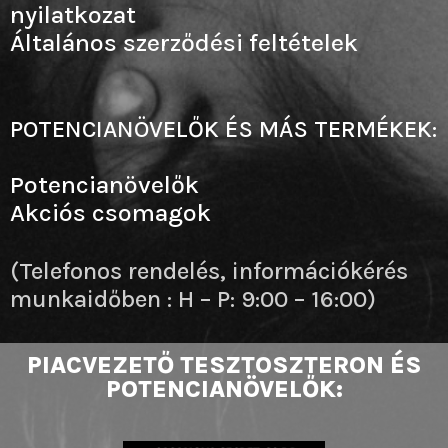
nyilatkozat
Általános szerződési feltételek
POTENCIANÖVELŐK ÉS MÁS TERMÉKEK:
Potencianövelők
Akciós csomagok
(Telefonos rendelés, információkérés
munkaidőben : H – P: 9:00 – 16:00)
PIACVEZETŐ TESZTOSZTERON ÉS
POTENCIANÖVELŐK: