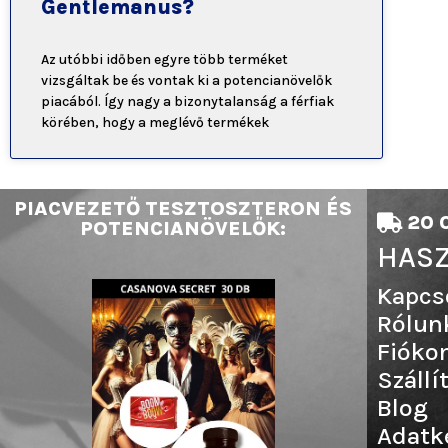
Gentlemanus?
Az utóbbi időben egyre több terméket
vizsgáltak be és vontak ki a potencianövelők
piacából. Így nagy a bizonytalanság a férfiak
körében, hogy a meglévő termékek
PIACVEZETŐ TESZTOSZTERON ÉS
20 0
POTENCIANÖVELŐK:
HASZ
Kapcs
Rólun
Fióko
Szállí
Blog
Adatk