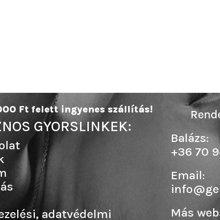
00 Ft felett ingyenes szállítás!
Rende
NOS GYORSLINKEK:
Balázs:
olat
+36 70 9
k
m
Email:
tás
info@ge
Más web
ezelési, adatvédelmi