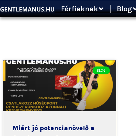
Ugrás
Férfiaknak
Blog
a
tartalomra
BLOG
Miért jó potencianövelő a