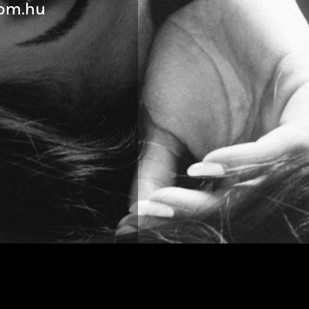
om.hu