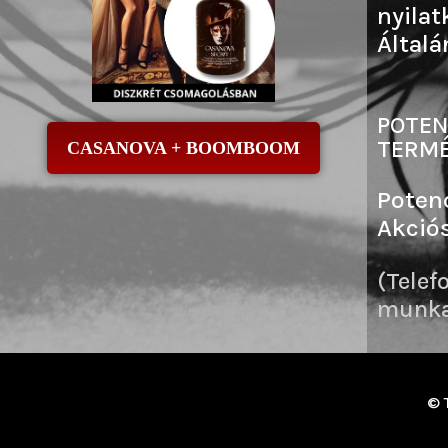
nyilat
Általá
POTEN
TERMÉ
CASANOVA + BOOMBOOM
Poten
Akció
(Telef
munkai
© 