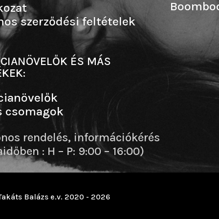
Boombo
kozat
nos szerződési feltételek
CIANÖVELŐK ÉS MÁS
KEK:
cianövelők
s csomagok
onos rendelés, információkérés
dőben : H – P: 9:00 – 16:00)
Takáts Balázs e.v. 2020 - 2026