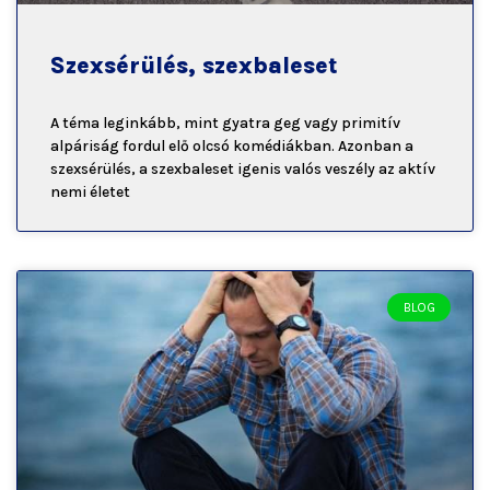
Szexsérülés, szexbaleset
A téma leginkább, mint gyatra geg vagy primitív
alpáriság fordul elő olcsó komédiákban. Azonban a
szexsérülés, a szexbaleset igenis valós veszély az aktív
nemi életet
BLOG