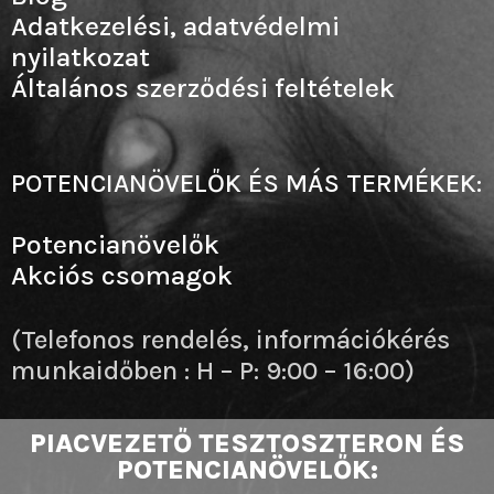
Adatkezelési, adatvédelmi
nyilatkozat
Általános szerződési feltételek
POTENCIANÖVELŐK ÉS MÁS TERMÉKEK:
Potencianövelők
Akciós csomagok
(Telefonos rendelés, információkérés
munkaidőben : H – P: 9:00 – 16:00)
PIACVEZETŐ TESZTOSZTERON ÉS
POTENCIANÖVELŐK: