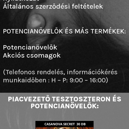
Általános szerződési feltételek
POTENCIANÖVELŐK ÉS MÁS TERMÉKEK:
Potencianövelők
Akciós csomagok
(Telefonos rendelés, információkérés
munkaidőben : H – P: 9:00 – 16:00)
PIACVEZETŐ TESZTOSZTERON ÉS
POTENCIANÖVELŐK: