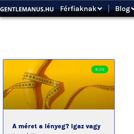
Ugrás
Férfiaknak
Blog
a
tartalomra
BLOG
A méret a lényeg? Igaz vagy