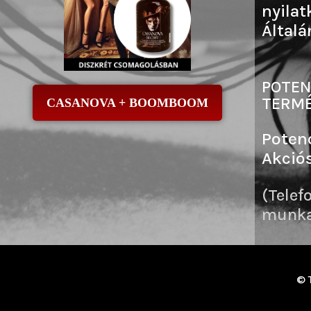
nyilat
Általá
POTEN
TERMÉ
CASANOVA + BOOMBOOM
Poten
Akció
(Telef
munkai
© 