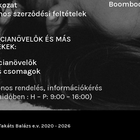
Boombo
kozat
nos szerződési feltételek
CIANÖVELŐK ÉS MÁS
KEK:
cianövelők
s csomagok
onos rendelés, információkérés
dőben : H – P: 9:00 – 16:00)
Takáts Balázs e.v. 2020 - 2026