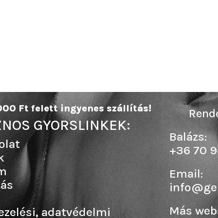
00 Ft felett ingyenes szállítás!
Rende
NOS GYORSLINKEK:
Balázs:
olat
+36 70 9
k
m
Email:
tás
info@ge
Más web
ezelési, adatvédelmi