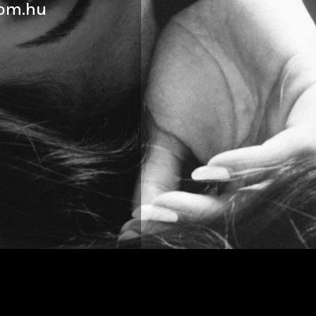
om.hu