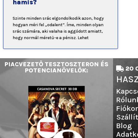
hamis?
Szinte minden srác elgondolkodik azon, hogy
hogyan méri fel „odalent”. Íme, minden olyan
srác számára, aki valaha is aggódott amiatt,
hogy normál méretű-e a pénisz. Lehet
PIACVEZETŐ TESZTOSZTERON ÉS
20 0
POTENCIANÖVELŐK:
HASZ
Kapcs
Rólun
Fióko
Szállí
Blog
Adatk