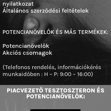
nyilatkozat
Általános szerződési feltételek
POTENCIANÖVELŐK ÉS MÁS TERMÉKEK:
Potencianövelők
Akciós csomagok
(Telefonos rendelés, információkérés
munkaidőben : H – P: 9:00 – 16:00)
PIACVEZETŐ TESZTOSZTERON ÉS
POTENCIANÖVELŐK: