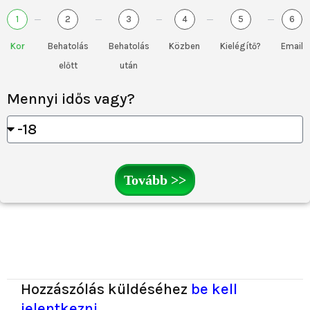
1
2
3
4
5
6
Kor
Behatolás
Behatolás
Közben
Kielégítő?
Email
előtt
után
Mennyi idős vagy?
Tovább >>
Hozzászólás küldéséhez
be kell
jelentkezni
.