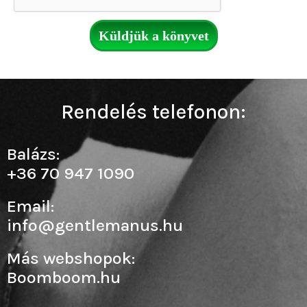
Küldjük a könyvet
Rendelés telefonon:
Balázs:
+36 70 947 1090
Email:
info@gentlemanus.hu
Más webshopok:
Boomboom.hu