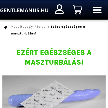
Ugrás
Kosár
a
tartalomra
Most itt vagy: Főoldal
»
Ezért egészséges a
maszturbálás!
EZÉRT EGÉSZSÉGES A
MASZTURBÁLÁS!