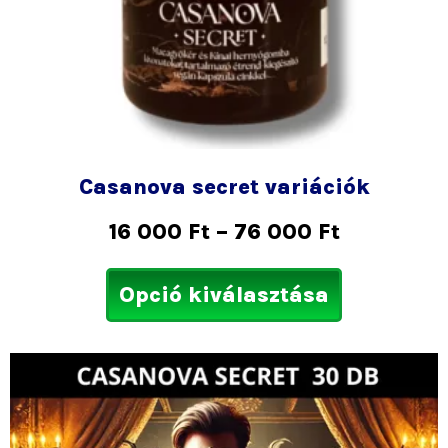
választhat
ki
Casanova secret variációk
16 000
Ft
–
76 000
Ft
Opció kiválasztása
Ártartom
Ennek
21
a
000 Ft
termékne