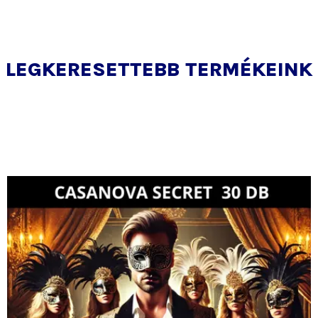
LEGKERESETTEBB TERMÉKEINK
Ár:
Akciós
21
ár:
300 Ft.
21
000 Ft.