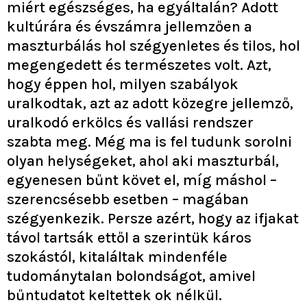
miért egészséges, ha egyáltalán? Adott
kultúrára és évszámra jellemzően a
maszturbálás hol szégyenletes és tilos, hol
megengedett és természetes volt. Azt,
hogy éppen hol, milyen szabályok
uralkodtak, azt az adott közegre jellemző,
uralkodó erkölcs és vallási rendszer
szabta meg. Még ma is fel tudunk sorolni
olyan helységeket, ahol aki maszturbál,
egyenesen bűnt követ el, míg máshol –
szerencsésebb esetben – magában
szégyenkezik. Persze azért, hogy az ifjakat
távol tartsák ettől a szerintük káros
szokástól, kitaláltak mindenféle
tudománytalan bolondságot, amivel
bűntudatot keltettek ok nélkül.