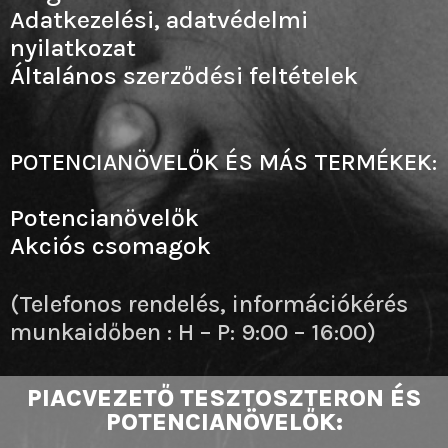
Adatkezelési, adatvédelmi
nyilatkozat
Általános szerződési feltételek
POTENCIANÖVELŐK ÉS MÁS TERMÉKEK:
Potencianövelők
Akciós csomagok
(Telefonos rendelés, információkérés
munkaidőben : H – P: 9:00 – 16:00)
PIACVEZETŐ TESZTOSZTERON ÉS
POTENCIANÖVELŐK: