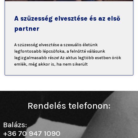
A szüzesség elvesztése és az első
partner
A szüzesség elvesztése a szexuális életünk
legfontosabb lépcsőfoka, a felnőtté válásunk
legizgalmasabb része! Az aktus legtöbb esetben örök
emlék, még akkor is, ha nem sikerült
Rendelés telefonon:
Balázs:
+36 70 947 1090