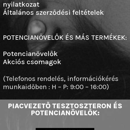
nyilatkozat
Általános szerződési feltételek
POTENCIANÖVELŐK ÉS MÁS TERMÉKEK:
Potencianövelők
Akciós csomagok
(Telefonos rendelés, információkérés
munkaidőben : H – P: 9:00 – 16:00)
PIACVEZETŐ TESZTOSZTERON ÉS
POTENCIANÖVELŐK: