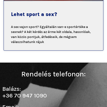
Lehet sport a sex?
A sex vajon sport? Egyáltalán van-e sportértéke a
sexnek? A két kérdés az érme két oldala, hasonlóak,
van közös pontjuk, átfedéseik, de mégsem
válaszolhatunk rájuk
Rendelés telefonon:
Balázs:
+36 70 947 1090
Email: