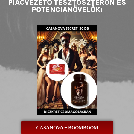
PIACVEZETŐ TESZTOSZTERON ÉS
POTENCIANÖVELŐK:
CASANOVA + BOOMBOOM