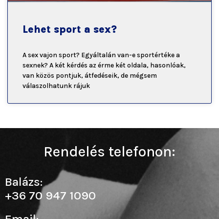
Lehet sport a sex?
A sex vajon sport? Egyáltalán van-e sportértéke a
sexnek? A két kérdés az érme két oldala, hasonlóak,
van közös pontjuk, átfedéseik, de mégsem
válaszolhatunk rájuk
Rendelés telefonon:
Balázs:
+36 70 947 1090
Email: