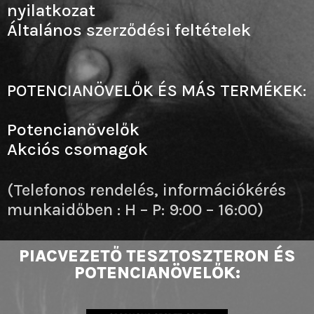
nyilatkozat
Általános szerződési feltételek
POTENCIANÖVELŐK ÉS MÁS TERMÉKEK:
Potencianövelők
Akciós csomagok
(Telefonos rendelés, információkérés
munkaidőben : H – P: 9:00 – 16:00)
PIACVEZETŐ TESZTOSZTERON ÉS
POTENCIANÖVELŐK: