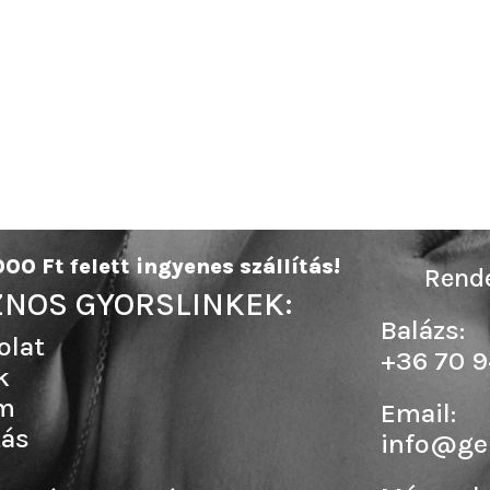
00 Ft felett ingyenes szállítás!
Rende
NOS GYORSLINKEK:
Balázs:
olat
+36 70 9
k
m
Email:
tás
info@ge