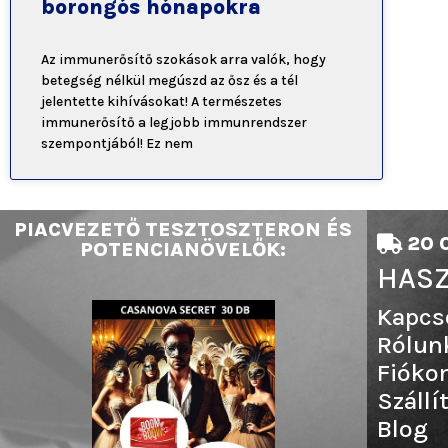
borongós hónapokra
Az immunerősítő szokások arra valók, hogy
betegség nélkül megúszd az ősz és a tél
jelentette kihívásokat! A természetes
immunerősítő a legjobb immunrendszer
szempontjából! Ez nem
PIACVEZETŐ TESZTOSZTERON ÉS
20 0
POTENCIANÖVELŐK:
HASZ
Kapcs
Rólun
Fióko
Szállí
Blog