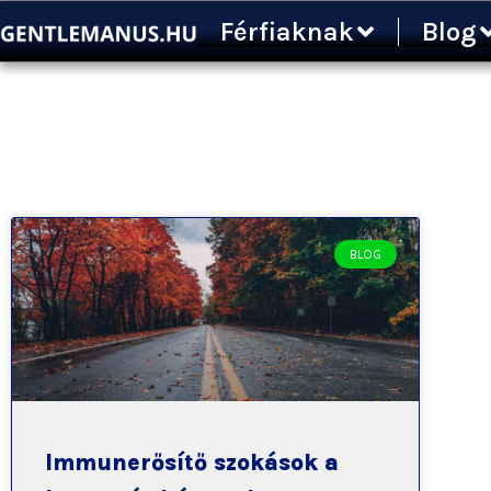
Ugrás
Férfiaknak
Blog
a
tartalomra
BLOG
Immunerősítő szokások a