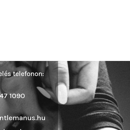
lés telefonon:
47 1090
ntlemanus.hu