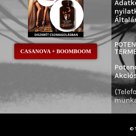
Adatk
nyilat
Általá
POTEN
TERMÉ
CASANOVA + BOOMBOOM
Poten
Akció
(Telef
munkai
© 