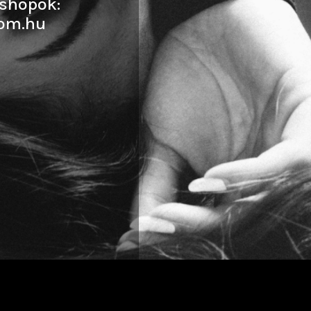
shopok:
om.hu