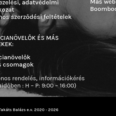
Más web
ezelési, adatvédelmi
Boombo
kozat
nos szerződési feltételek
CIANÖVELŐK ÉS MÁS
KEK:
cianövelők
s csomagok
onos rendelés, információkérés
dőben : H – P: 9:00 – 16:00)
Takáts Balázs e.v. 2020 - 2026