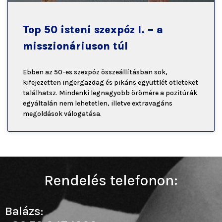
Top 50 isteni szexpóz I. – a
misszionáriuson túl
Ebben az 50-es szexpóz összeállításban sok,
kifejezetten ingergazdag és pikáns együttlét ötleteket
találhatsz. Mindenki legnagyobb örömére a pozitúrák
egyáltalán nem lehetetlen, illetve extravagáns
megoldások válogatása.
Rendelés telefonon:
Balázs: