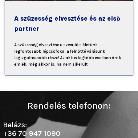
A szüzesség elvesztése és az első
partner
A szüzesség elvesztése a szexuális életünk
legfontosabb lépcsőfoka, a felnőtté válásunk
legizgalmasabb része! Az aktus legtöbb esetben örök
emlék, még akkor is, ha nem sikerült
Rendelés telefonon:
Balázs:
+36 70 947 1090