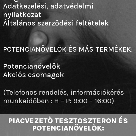
Adatkezelési, adatvédelmi
nyilatkozat
Általános szerződési feltételek
POTENCIANÖVELŐK ÉS MÁS TERMÉKEK:
Potencianövelők
Akciós csomagok
(Telefonos rendelés, információkérés
munkaidőben : H – P: 9:00 – 16:00)
PIACVEZETŐ TESZTOSZTERON ÉS
POTENCIANÖVELŐK: