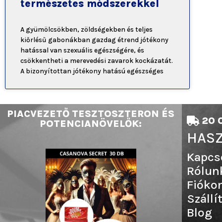
természetes módszerekkel
A gyümölcsökben, zöldségekben és teljes
kiőrlésű gabonákban gazdag étrend jótékony
hatással van szexuális egészségére, és
csökkentheti a merevedési zavarok kockázatát.
A bizonyítottan jótékony hatású egészséges
PIACVEZETŐ TESZTOSZTERON ÉS
20 0
POTENCIANÖVELŐK:
HASZ
Kapcs
Rólun
Fióko
Szállí
Blog