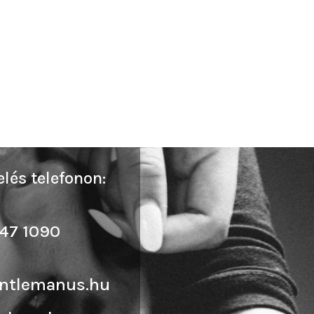
lés telefonon:
47 1090
ntlemanus.hu