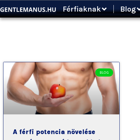
Ugrás
Férfiaknak
Blog
a
tartalomra
BLOG
A férfi potencia növelése