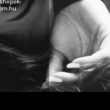
shopok:
om.hu