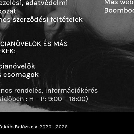
Más web
ezelési, adatvédelmi
Boombo
kozat
nos szerződési feltételek
CIANÖVELŐK ÉS MÁS
KEK:
cianövelők
s csomagok
onos rendelés, információkérés
dőben : H – P: 9:00 – 16:00)
Takáts Balázs e.v. 2020 - 2026