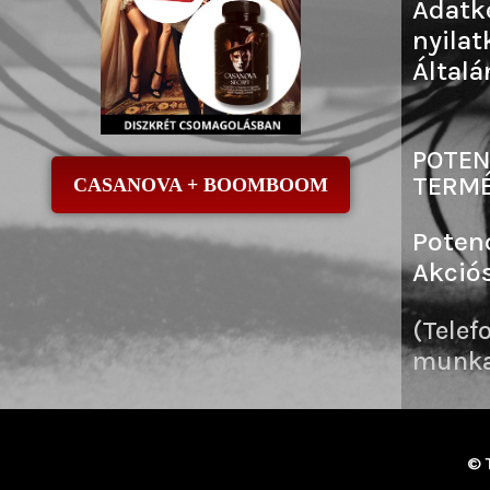
Adatk
nyilat
Általá
POTEN
TERMÉ
CASANOVA + BOOMBOOM
Poten
Akció
(Telef
munkai
© 