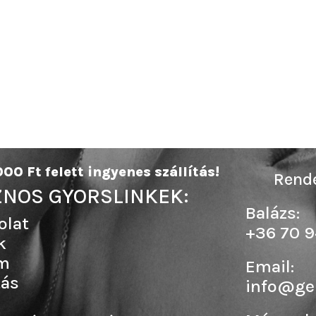
00 Ft felett ingyenes szállítás!
Rende
NOS GYORSLINKEK:
Balázs:
olat
+36 70 9
k
m
Email:
tás
info@ge