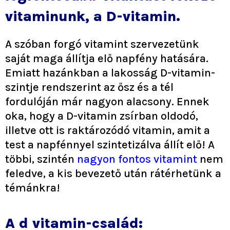
vitaminunk, a D-vitamin.
A szóban forgó vitamint szervezetünk
saját maga állítja elő napfény hatására.
Emiatt hazánkban a lakosság D-vitamin-
szintje rendszerint az ősz és a tél
fordulóján már nagyon alacsony. Ennek
oka, hogy a D-vitamin zsírban oldodó,
illetve ott is raktározódó vitamin, amit a
test a napfénnyel szintetizálva állít elő! A
többi, szintén
nagyon fontos vitamint
nem
feledve, a kis bevezető után rátérhetünk a
témánkra!
A d vitamin-család: