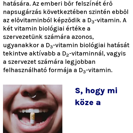
hatására. Az emberi bőr felszínét érő
napsugárzás következtében szintén ebből
az elővitaminból képződik a D
-vitamin. A
3
két vitamin biológiai értéke a
szervezetünk számára azonos,
ugyanakkor a D
-vitamin biológiai hatását
3
tekintve aktívabb a D
-vitaminnál, vagyis
2
a szervezet számára legjobban
felhasználható formája a D
-vitamin.
3
S, hogy mi
köze a