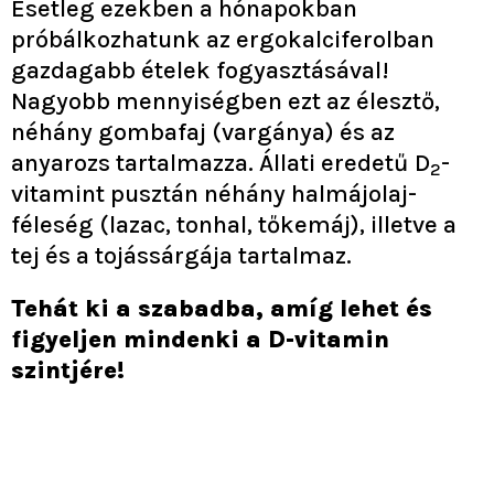
Esetleg ezekben a hónapokban
próbálkozhatunk az ergokalciferolban
gazdagabb ételek fogyasztásával!
Nagyobb mennyiségben ezt az élesztő,
néhány gombafaj (vargánya) és az
anyarozs tartalmazza. Állati eredetű D
-
2
vitamint pusztán néhány halmájolaj-
féleség (lazac, tonhal, tőkemáj), illetve a
tej és a tojássárgája tartalmaz.
Tehát ki a szabadba, amíg lehet és
figyeljen mindenki a D-vitamin
szintjére!