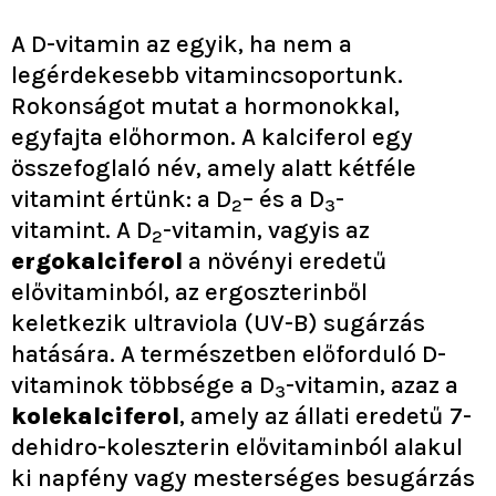
A D-vitamin az egyik, ha nem a
legérdekesebb vitamincsoportunk.
Rokonságot mutat a hormonokkal,
egyfajta előhormon. A kalciferol egy
összefoglaló név, amely alatt kétféle
vitamint értünk: a D
– és a D
-
2
3
vitamint. A D
-vitamin, vagyis az
2
ergokalciferol
a növényi eredetű
elővitaminból, az ergoszterinből
keletkezik ultraviola (UV-B) sugárzás
hatására. A természetben előforduló D-
vitaminok többsége a D
-vitamin, azaz a
3
kolekalciferol
, amely az állati eredetű 7-
dehidro-koleszterin elővitaminból alakul
ki napfény vagy mesterséges besugárzás