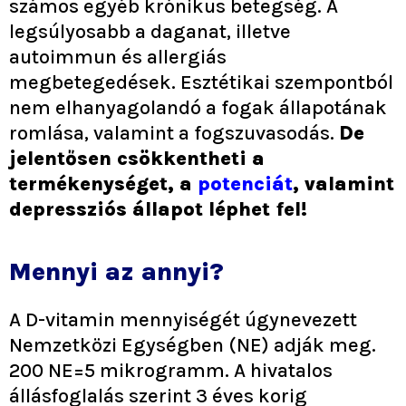
számos egyéb krónikus betegség. A
legsúlyosabb a daganat, illetve
autoimmun és allergiás
megbetegedések. Esztétikai szempontból
nem elhanyagolandó a fogak állapotának
romlása, valamint a fogszuvasodás.
De
jelentősen csökkentheti a
termékenységet, a
potenciát
, valamint
depressziós állapot léphet fel!
Mennyi az annyi?
A D-vitamin mennyiségét úgynevezett
Nemzetközi Egységben (NE) adják meg.
200 NE=5 mikrogramm. A hivatalos
állásfoglalás szerint 3 éves korig