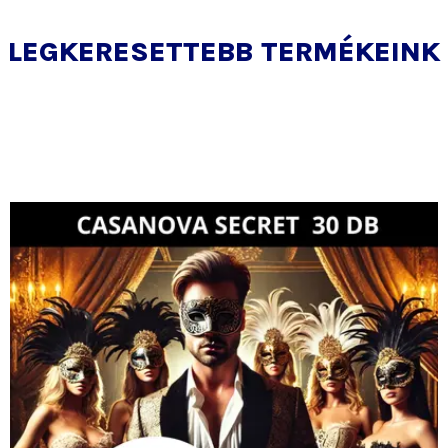
LEGKERESETTEBB TERMÉKEINK
Ár:
Akciós
21
ár:
300 Ft.
21
000 Ft.