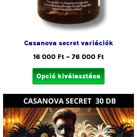
Casanova secret variációk
16 000
Ft
–
76 000
Ft
Opció kiválasztása
Ártartom
Ennek
21
a
000 Ft
termékne
-
több
36
variációja