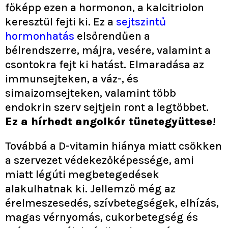
főképp ezen a hormonon, a kalcitriolon
keresztül fejti ki. Ez a
sejtszintű
hormonhatás
elsőrendűen a
bélrendszerre, májra, vesére, valamint a
csontokra fejt ki hatást. Elmaradása az
immunsejteken, a váz-, és
simaizomsejteken, valamint több
endokrin szerv sejtjein ront a legtöbbet.
Ez a hírhedt angolkór tünetegyüttese
!
Továbbá a D-vitamin hiánya miatt csökken
a szervezet védekezőképessége, ami
miatt légúti megbetegedések
alakulhatnak ki. Jellemző még az
érelmeszesedés, szívbetegségek, elhízás,
magas vérnyomás, cukorbetegség és