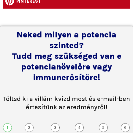
PINTEREST
Neked milyen a potencia
szinted?
Tudd meg szükséged van e
potencianövelőre vagy
immunerősítőre!
Töltsd ki a villám kvízd most és e-mail-ben
értesítünk az eredményről!
1
2
3
4
5
6