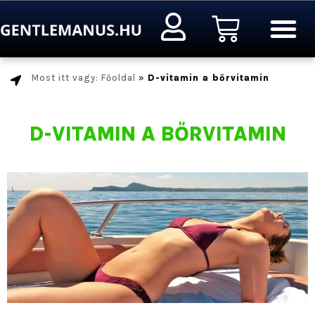
Ugrás
Kosár
a
tartalomra
Most itt vagy: Főoldal
»
D-vitamin a bőrvitamin
D-VITAMIN A BŐRVITAMIN