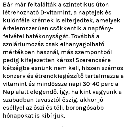
Bár már feltalálták a szintetikus úton
létrehozható D-vitamint, a naptejek és
különféle krémek is elterjedtek, amelyek
értelemszerűen csökkentik a napfény-
felvétel hatékonyságát. Továbbá a
szoláriumozás csak elhanyagolható
mértékben használ, más szempontból
pedig kifejezetten káros! Szerencsére
kétségbe esnünk nem kell, hiszen számos
konzerv és étrendkiegészítő tartalmazza a
vitamint és mindössze napi 30-40 perc a
Nap alatt elegendő. Így, ha kint vagyunk a
szabadban tavasztól őszig, akkor jó
eséllyel az őszi és téli, borongósabb
hónapokat is kibírjuk.