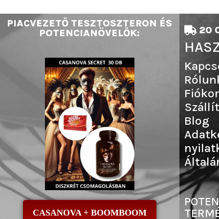
PIACVEZETŐ TESZTOSZTERON ÉS
20 0
POTENCIANÖVELŐK:
HASZ
Kapcs
Rólun
Fióko
Szállí
Blog
Adatk
nyilat
Általá
POTEN
TERMÉ
CASANOVA + BOOMBOOM