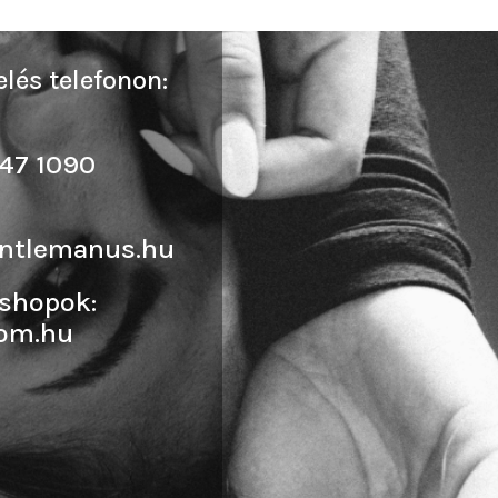
lés telefonon:
47 1090
ntlemanus.hu
shopok:
om.hu