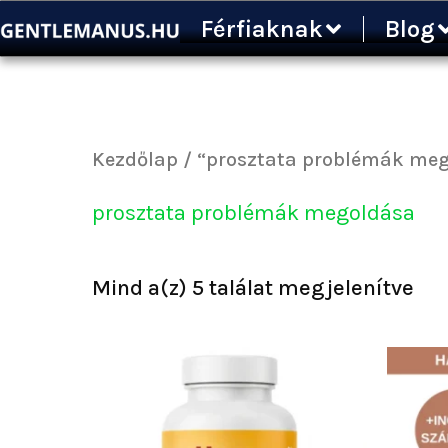
Sor
Ugrás
Férfiaknak
Blog
by
a
pop
tartalomra
Kezdőlap
/ “prosztata problémák meg
prosztata problémák megoldása
Mind a(z) 5 találat megjelenítve
Ártartomány:
Ennek
8
a
000 Ft
terméknek
-
több