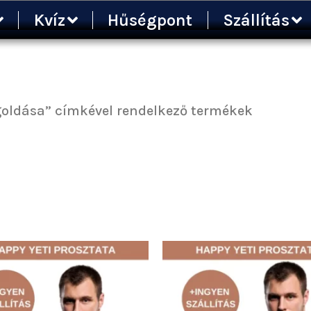
ted
Kvíz
Hűségpont
Szállítás
ularity
oldása” címkével rendelkező termékek