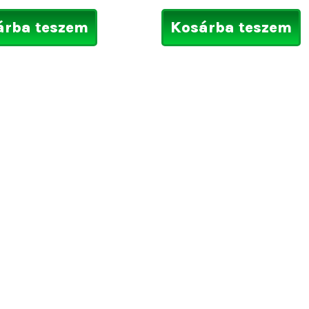
árba teszem
Kosárba teszem