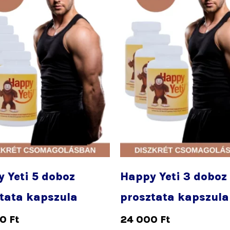
lon
k
 Yeti 5 doboz
Happy Yeti 3 doboz
tata kapszula
prosztata kapszula
00
Ft
24 000
Ft