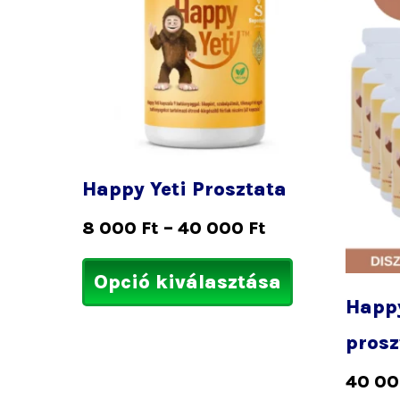
40
variációja
000 Ft
van.
A
változatok
a
termékolda
választható
Happy Yeti Prosztata
ki
8 000
Ft
–
40 000
Ft
Opció kiválasztása
Happy
prosz
40 0