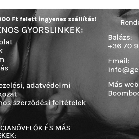
00 Ft felett ingyenes szállítás!
Rende
NOS GYORSLINKEK:
Balázs:
olat
+36 70 9
k
m
Email:
tás
info@ge
Más web
ezelési, adatvédelmi
Boombo
kozat
nos szerződési feltételek
CIANÖVELŐK ÉS MÁS
KEK: