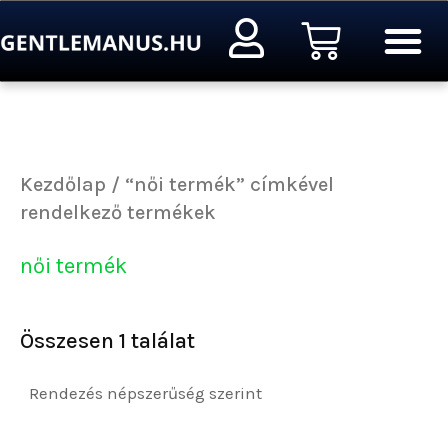
Ugrás
Kosár
a
tartalomra
Kezdőlap
/ “női termék” címkével
rendelkező termékek
női termék
Összesen 1 találat