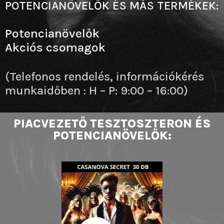
POTENCIANÖVELŐK ÉS MÁS TERMÉKEK:
Potencianövelők
Akciós csomagok
(Telefonos rendelés, információkérés
munkaidőben : H – P: 9:00 – 16:00)
PIACVEZETŐ TESZTOSZTERON ÉS
POTENCIANÖVELŐK: