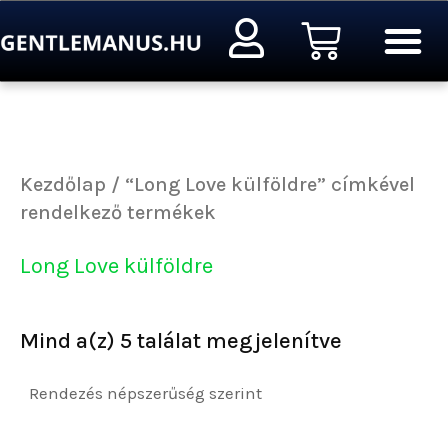
Sorted
Ugrás
Kosár
by
a
popularity
tartalomra
Kezdőlap
/ “Long Love külföldre” címkével
rendelkező termékek
Long Love külföldre
Mind a(z) 5 találat megjelenítve