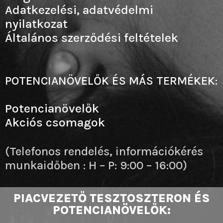
Adatkezelési, adatvédelmi
nyilatkozat
Általános szerződési feltételek
POTENCIANÖVELŐK ÉS MÁS TERMÉKEK:
Potencianövelők
Akciós csomagok
(Telefonos rendelés, információkérés
munkaidőben : H – P: 9:00 – 16:00)
PIACVEZETŐ TESZTOSZTERON ÉS
POTENCIANÖVELŐK: