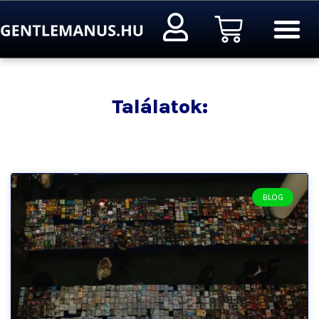
Ugrás
Kosár
a
tartalomra
Találatok:
BLOG