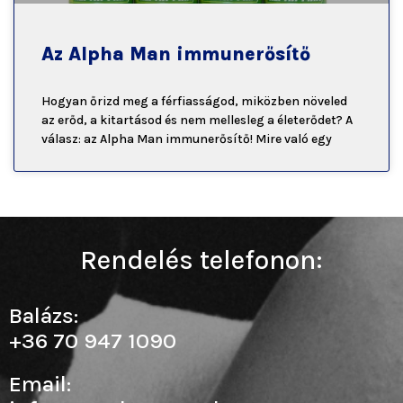
Az Alpha Man immunerősítő
Hogyan őrizd meg a férfiasságod, miközben növeled
az erőd, a kitartásod és nem mellesleg a életerődet? A
válasz: az Alpha Man immunerősítő! Mire való egy
Rendelés telefonon:
Balázs:
+36 70 947 1090
Email: