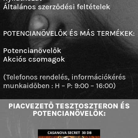
Általános szerződési feltételek
POTENCIANÖVELŐK ÉS MÁS TERMÉKEK:
Potencianövelők
Akciós csomagok
(Telefonos rendelés, információkérés
munkaidőben : H – P: 9:00 – 16:00)
PIACVEZETŐ TESZTOSZTERON ÉS
POTENCIANÖVELŐK: