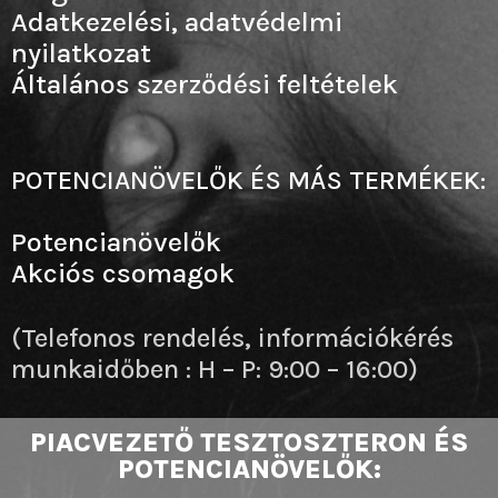
Adatkezelési, adatvédelmi
nyilatkozat
Általános szerződési feltételek
POTENCIANÖVELŐK ÉS MÁS TERMÉKEK:
Potencianövelők
Akciós csomagok
(Telefonos rendelés, információkérés
munkaidőben : H – P: 9:00 – 16:00)
PIACVEZETŐ TESZTOSZTERON ÉS
POTENCIANÖVELŐK: