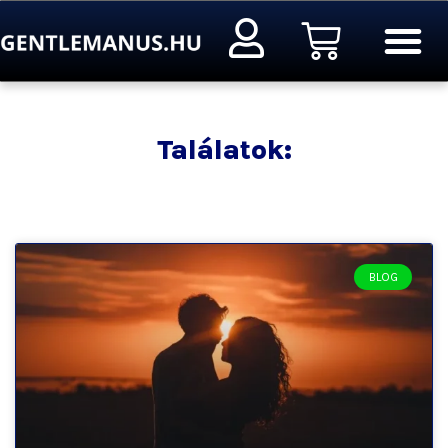
Ugrás
Kosár
a
tartalomra
Találatok:
BLOG