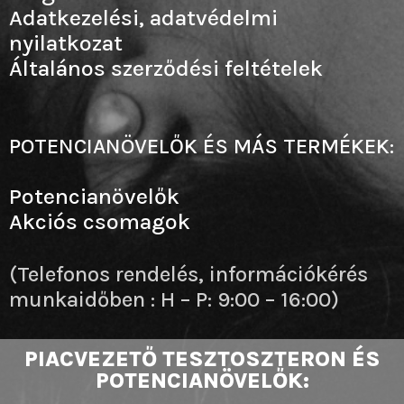
Adatkezelési, adatvédelmi
nyilatkozat
Általános szerződési feltételek
POTENCIANÖVELŐK ÉS MÁS TERMÉKEK:
Potencianövelők
Akciós csomagok
(Telefonos rendelés, információkérés
munkaidőben : H – P: 9:00 – 16:00)
PIACVEZETŐ TESZTOSZTERON ÉS
POTENCIANÖVELŐK: