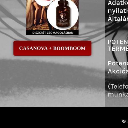
Adatk
nyilat
Általá
POTEN
TERMÉ
CASANOVA + BOOMBOOM
Poten
Akció
(Telef
munkai
© 