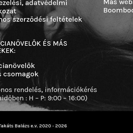
Más web
ezelési, adatvédelmi
Boombo
kozat
nos szerződési feltételek
CIANÖVELŐK ÉS MÁS
KEK:
cianövelők
s csomagok
onos rendelés, információkérés
dőben : H – P: 9:00 – 16:00)
Takáts Balázs e.v. 2020 - 2026