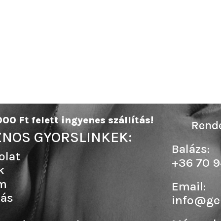
00 Ft felett ingyenes szállítás!
Rende
NOS GYORSLINKEK:
Balázs:
olat
+36 70 9
k
m
Email:
tás
info@ge