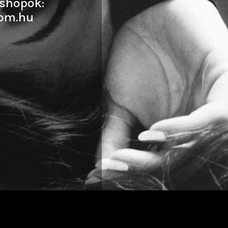
shopok:
om.hu