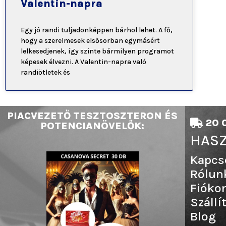
Valentin-napra
Egy jó randi tuljadonképpen bárhol lehet. A fő,
hogy a szerelmesek elsősorban egymásért
lelkesedjenek, így szinte bármilyen programot
képesek élvezni. A Valentin-napra való
randiötletek és
PIACVEZETŐ TESZTOSZTERON ÉS
20 0
POTENCIANÖVELŐK:
HASZ
Kapcs
Rólun
Fióko
Szállí
Blog