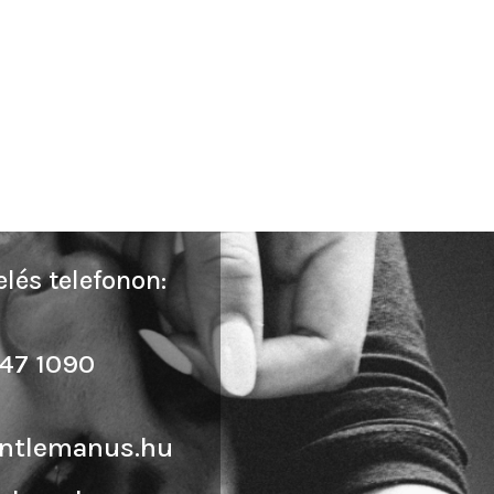
lés telefonon:
47 1090
ntlemanus.hu