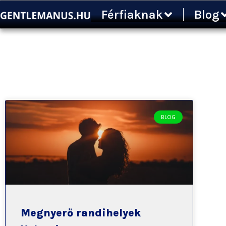
Ugrás
Férfiaknak
Blog
a
tartalomra
BLOG
Megnyerő randihelyek