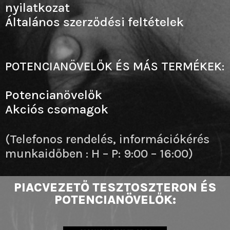
nyilatkozat
Általános szerződési feltételek
POTENCIANÖVELŐK ÉS MÁS TERMÉKEK:
Potencianövelők
Akciós csomagok
(Telefonos rendelés, információkérés
munkaidőben : H – P: 9:00 – 16:00)
PIACVEZETŐ TESZTOSZTERON ÉS
POTENCIANÖVELŐK: