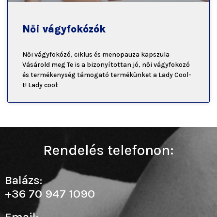
Női vágyfokózók
Női vágyfokózó, ciklus és menopauza kapszula
Vásárold meg Te is a bizonyítottan jó, női vágyfokozó
és termékenység támogató termékünket a Lady Cool-
t! Lady cool:
Rendelés telefonon:
Balázs:
+36 70 947 1090
Email: