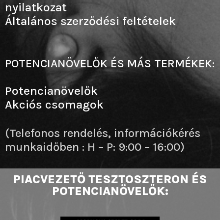
nyilatkozat
Általános szerződési feltételek
POTENCIANÖVELŐK ÉS MÁS TERMÉKEK:
Potencianövelők
Akciós csomagok
(Telefonos rendelés, információkérés
munkaidőben : H – P: 9:00 – 16:00)
PIACVEZETŐ TESZTOSZTERON ÉS
POTENCIANÖVELŐK: