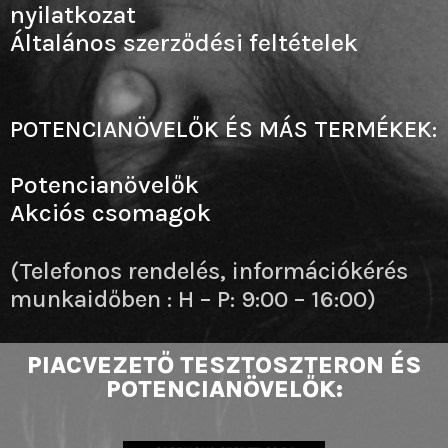
nyilatkozat
Általános szerződési feltételek
POTENCIANÖVELŐK ÉS MÁS TERMÉKEK:
Potencianövelők
Akciós csomagok
(Telefonos rendelés, információkérés
munkaidőben : H – P: 9:00 – 16:00)
PIACVEZETŐ TESZTOSZTERON ÉS
POTENCIANÖVELŐK: