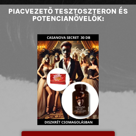
PIACVEZETŐ TESZTOSZTERON ÉS
POTENCIANÖVELŐK: