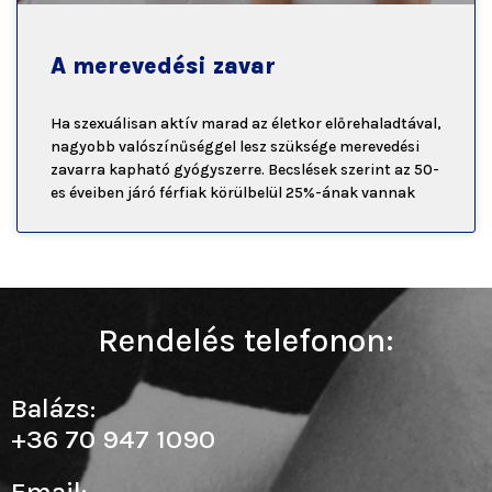
A merevedési zavar
Ha szexuálisan aktív marad az életkor előrehaladtával,
nagyobb valószínűséggel lesz szüksége merevedési
zavarra kapható gyógyszerre. Becslések szerint az 50-
es éveiben járó férfiak körülbelül 25%-ának vannak
Rendelés telefonon:
Balázs:
+36 70 947 1090
Email: