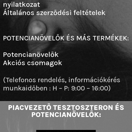
nyilatkozat
Általános szerződési feltételek
POTENCIANÖVELŐK ÉS MÁS TERMÉKEK:
Potencianövelők
Akciós csomagok
(Telefonos rendelés, információkérés
munkaidőben : H – P: 9:00 – 16:00)
PIACVEZETŐ TESZTOSZTERON ÉS
POTENCIANÖVELŐK: